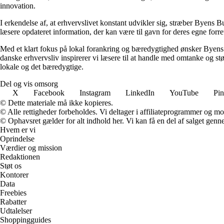
innovation.
I erkendelse af, at erhvervslivet konstant udvikler sig, stræber Byens Bu
læsere opdateret information, der kan være til gavn for deres egne forret
Med et klart fokus på lokal forankring og bæredygtighed ønsker Byens B
danske erhvervsliv inspirerer vi læsere til at handle med omtanke og st
lokale og det bæredygtige.
Del og vis omsorg
X
Facebook
Instagram
LinkedIn
YouTube
Pin
© Dette materiale må ikke kopieres.
© Alle rettigheder forbeholdes. Vi deltager i affiliateprogrammer og mo
© Ophavsret gælder for alt indhold her. Vi kan få en del af salget genne
Hvem er vi
Oprindelse
Værdier og mission
Redaktionen
Støt os
Kontorer
Data
Freebies
Rabatter
Udtalelser
Shoppingguides