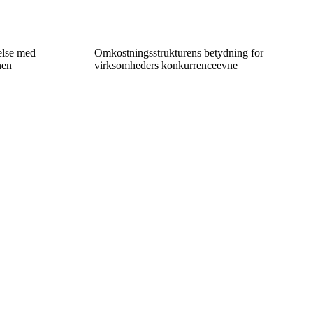
delse med
Omkostningsstrukturens betydning for
nen
virksomheders konkurrenceevne