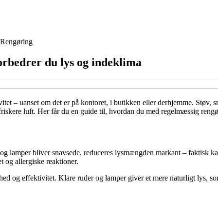
Rengøring
orbedrer du lys og indeklima
ivitet – uanset om det er på kontoret, i butikken eller derhjemme. Støv,
 friskere luft. Her får du en guide til, hvordan du med regelmæssig ren
og lamper bliver snavsede, reduceres lysmængden markant – faktisk kan
t og allergiske reaktioner.
d og effektivitet. Klare ruder og lamper giver et mere naturligt lys, s