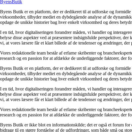
Byens
Butik
Byens Butik er en platform, der er dedikeret til at udforske og formidl
virksomheder, tilbyder mediet en dybdegående analyse af de dynamikker, 
opdage de unikke historier bag hver enkelt virksomhed og deres betydn
I en tid, hvor digitaliseringen forandrer måden, vi handler og interagere
belyse disse aspekter ved at præsentere indsigtsfulde perspektiver, de
vi, at vores læsere får et klart billede af de tendenser og ændringer, der
Vores redaktionelle team består af erfarne skribenter og brancheeksperte
research og en passion for at afdække de underliggende faktorer, der for
Byens Butik er en platform, der er dedikeret til at udforske og formidl
virksomheder, tilbyder mediet en dybdegående analyse af de dynamikker, 
opdage de unikke historier bag hver enkelt virksomhed og deres betydn
I en tid, hvor digitaliseringen forandrer måden, vi handler og interagere
belyse disse aspekter ved at præsentere indsigtsfulde perspektiver, de
vi, at vores læsere får et klart billede af de tendenser og ændringer, der
Vores redaktionelle team består af erfarne skribenter og brancheeksperte
research og en passion for at afdække de underliggende faktorer, der for
Byens Butik er ikke blot en informationskilde; det er også et forum for
bidrage til en større forståelse af de udfordringer, som både små og sto