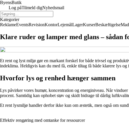
Byens
Butik
Log på
Tilmeld dig
Nyhedsmail
Kategorier
Reklame
Events
Revision
Kontor
Lejemål
Lager
Kurser
Beskæftigelse
Mad
Klare ruder og lamper med glans – sådan f
Et rent og lyst miljø gør en markant forskel for både trivsel og produkt
indeklima. Heldigvis kan du med få, enkle tiltag få både klarere lys og
Hvorfor lys og renhed hænger sammen
Lys påvirker vores humør, koncentration og energiniveau. Når vinduer 
procent. Samtidig kan ophobet støv og skidt bidrage til dårlig luftkvalite
Et rent lysmiljø handler derfor ikke kun om æstetik, men også om sundhe
Effektiv rengøring med omtanke for ressourcer