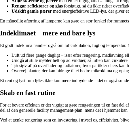
Aftør skærme og pærer
med en let fugtig klud – undgå at brug
Rengør reflektorer og glas
forsigtigt, så du ikke ridser overflad
Udskift gamle pærer
med energieffektive LED-lys, der giver et 
En månedlig aftørring af lamperne kan gøre en stor forskel for rummet
Indeklimaet – mere end bare lys
Et godt indeklima handler også om luftcirkulation, fugt og temperatur. 
Luft ud flere gange dagligt – især efter rengøring, madlavning 
Undgå at stille møbler helt op ad vinduer, så luften kan cirkulere f
Tør støv af på overflader og radiatorer, hvor partikler ellers kan h
Overvej planter, der kan bidrage til et bedre mikroklima og opta
Et rent og lyst rum føles ikke kun mere indbydende – det er også sunder
Skab en fast rutine
For at bevare effekten er det vigtigt at gøre rengøringen til en fast d
del af den generelle facility management-plan, mens det i hjemmet ka
Ved at tænke rengøring som en investering i trivsel og effektivitet, blive