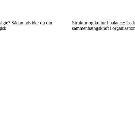
sigte? Sådan udvider du din
Struktur og kultur i balance: Le
gisk
sammenhængskraft i organisatio