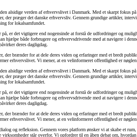
e den alsidige verden af erhvervslivet i Danmark. Med et skarpt fokus på
der præger det danske erhvervsliv. Gennem grundige artikler, interviews
ing for lokalsamfundet.
r på, er det vigtigere end nogensinde at forstå de udfordringer og muligh
r kan hjælpe både forbrugere og erhvervsdrivende med at navigere i denn
 påvirker deres dagligdag.
r, der brænder for at dele deres viden og erfaringer med et bredt publik
mer erhvervslivet. Vi mener, at en velinformeret offentlighed er nøglen 
e den alsidige verden af erhvervslivet i Danmark. Med et skarpt fokus på
der præger det danske erhvervsliv. Gennem grundige artikler, interviews
ing for lokalsamfundet.
r på, er det vigtigere end nogensinde at forstå de udfordringer og muligh
r kan hjælpe både forbrugere og erhvervsdrivende med at navigere i denn
 påvirker deres dagligdag.
r, der brænder for at dele deres viden og erfaringer med et bredt publik
mer erhvervslivet. Vi mener, at en velinformeret offentlighed er nøglen 
 dialog og refleksion. Gennem vores platform ønsker vi at skabe et rum, 
re virksomheder står overfor. Vi opfordrer til en åben debat om, hvordan