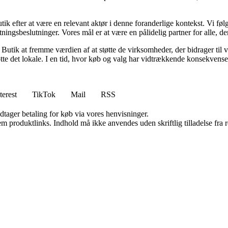
tik efter at være en relevant aktør i denne foranderlige kontekst. Vi føl
ningsbeslutninger. Vores mål er at være en pålidelig partner for alle, de
utik at fremme værdien af at støtte de virksomheder, der bidrager til v
øtte det lokale. I en tid, hvor køb og valg har vidtrækkende konsekvens
terest
TikTok
Mail
RSS
dtager betaling for køb via vores henvisninger.
m produktlinks. Indhold må ikke anvendes uden skriftlig tilladelse fra r