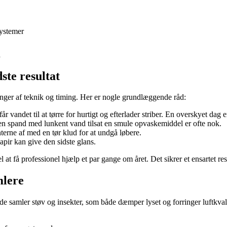
systemer
a
ste resultat
ger af teknik og timing. Her er nogle grundlæggende råd:
r vandet til at tørre for hurtigt og efterlader striber. En overskyet dag e
n spand med lunkent vand tilsat en smule opvaskemiddel er ofte nok.
erne af med en tør klud for at undgå løbere.
apir kan give den sidste glans.
at få professionel hjælp et par gange om året. Det sikrer et ensartet resu
mlere
de samler støv og insekter, som både dæmper lyset og forringer luftkval