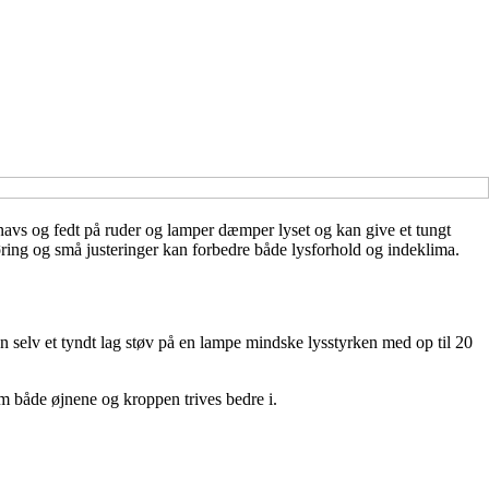
 snavs og fedt på ruder og lamper dæmper lyset og kan give et tungt
gøring og små justeringer kan forbedre både lysforhold og indeklima.
 selv et tyndt lag støv på en lampe mindske lysstyrken med op til 20
om både øjnene og kroppen trives bedre i.