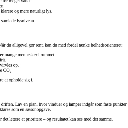
e for meget vand.
en.
klarere og mere naturligt lys.
s samlede lysniveau.
Når du alligevel gør rent, kan du med fordel tænke helhedsorienteret:
eller mange mennesker i rummet.
rit.
virvles op.
ge CO₂.
e at opholde sig i.
el af driften. Lav en plan, hvor vinduer og lamper indgår som faste punk
n klares som en sæsonopgave.
r det lettere at prioritere – og resultatet kan ses med det samme.