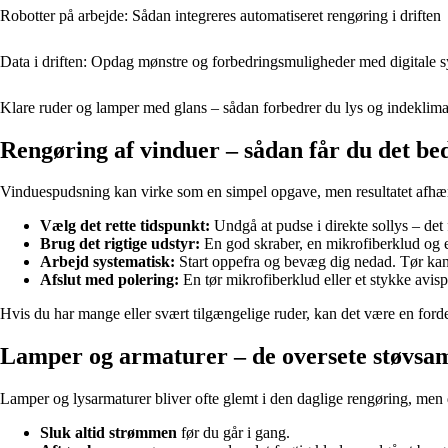
Robotter på arbejde: Sådan integreres automatiseret rengøring i driften
Data i driften: Opdag mønstre og forbedringsmuligheder med digitale 
Klare ruder og lamper med glans – sådan forbedrer du lys og indeklim
Rengøring af vinduer – sådan får du det bed
Vinduespudsning kan virke som en simpel opgave, men resultatet afhæn
Vælg det rette tidspunkt:
Undgå at pudse i direkte sollys – det få
Brug det rigtige udstyr:
En god skraber, en mikrofiberklud og e
Arbejd systematisk:
Start oppefra og bevæg dig nedad. Tør kant
Afslut med polering:
En tør mikrofiberklud eller et stykke avisp
Hvis du har mange eller svært tilgængelige ruder, kan det være en fordel 
Lamper og armaturer – de oversete støvsa
Lamper og lysarmaturer bliver ofte glemt i den daglige rengøring, men 
Sluk altid strømmen
før du går i gang.