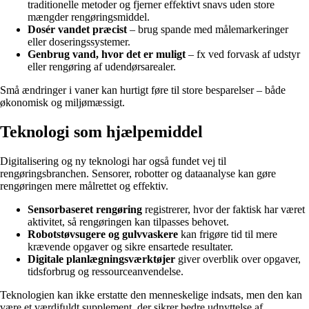
traditionelle metoder og fjerner effektivt snavs uden store
mængder rengøringsmiddel.
Dosér vandet præcist
– brug spande med målemarkeringer
eller doseringssystemer.
Genbrug vand, hvor det er muligt
– fx ved forvask af udstyr
eller rengøring af udendørsarealer.
Små ændringer i vaner kan hurtigt føre til store besparelser – både
økonomisk og miljømæssigt.
Teknologi som hjælpemiddel
Digitalisering og ny teknologi har også fundet vej til
rengøringsbranchen. Sensorer, robotter og dataanalyse kan gøre
rengøringen mere målrettet og effektiv.
Sensorbaseret rengøring
registrerer, hvor der faktisk har været
aktivitet, så rengøringen kan tilpasses behovet.
Robotstøvsugere og gulvvaskere
kan frigøre tid til mere
krævende opgaver og sikre ensartede resultater.
Digitale planlægningsværktøjer
giver overblik over opgaver,
tidsforbrug og ressourceanvendelse.
Teknologien kan ikke erstatte den menneskelige indsats, men den kan
være et værdifuldt supplement, der sikrer bedre udnyttelse af