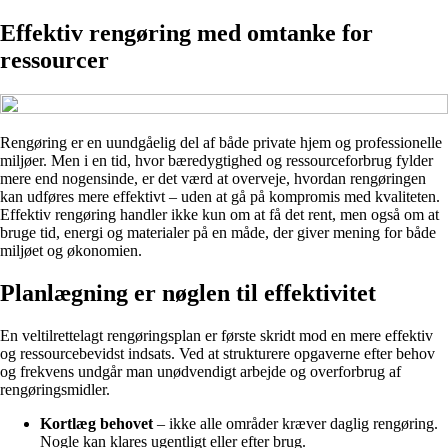
Effektiv rengøring med omtanke for
ressourcer
Rengøring er en uundgåelig del af både private hjem og professionelle
miljøer. Men i en tid, hvor bæredygtighed og ressourceforbrug fylder
mere end nogensinde, er det værd at overveje, hvordan rengøringen
kan udføres mere effektivt – uden at gå på kompromis med kvaliteten.
Effektiv rengøring handler ikke kun om at få det rent, men også om at
bruge tid, energi og materialer på en måde, der giver mening for både
miljøet og økonomien.
Planlægning er nøglen til effektivitet
En veltilrettelagt rengøringsplan er første skridt mod en mere effektiv
og ressourcebevidst indsats. Ved at strukturere opgaverne efter behov
og frekvens undgår man unødvendigt arbejde og overforbrug af
rengøringsmidler.
Kortlæg behovet
– ikke alle områder kræver daglig rengøring.
Nogle kan klares ugentligt eller efter brug.