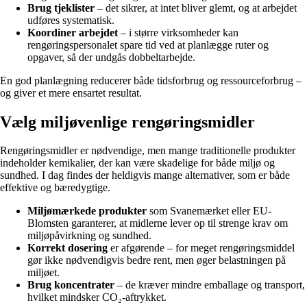
Brug tjeklister
– det sikrer, at intet bliver glemt, og at arbejdet
udføres systematisk.
Koordiner arbejdet
– i større virksomheder kan
rengøringspersonalet spare tid ved at planlægge ruter og
opgaver, så der undgås dobbeltarbejde.
En god planlægning reducerer både tidsforbrug og ressourceforbrug –
og giver et mere ensartet resultat.
Vælg miljøvenlige rengøringsmidler
Rengøringsmidler er nødvendige, men mange traditionelle produkter
indeholder kemikalier, der kan være skadelige for både miljø og
sundhed. I dag findes der heldigvis mange alternativer, som er både
effektive og bæredygtige.
Miljømærkede produkter
som Svanemærket eller EU-
Blomsten garanterer, at midlerne lever op til strenge krav om
miljøpåvirkning og sundhed.
Korrekt dosering
er afgørende – for meget rengøringsmiddel
gør ikke nødvendigvis bedre rent, men øger belastningen på
miljøet.
Brug koncentrater
– de kræver mindre emballage og transport,
hvilket mindsker CO₂-aftrykket.