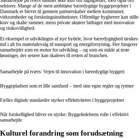
Samarbejde på tværs handler ikke kun om fagligheder, men også om
sektorer. Mange af de mest ambitiøse bæredygtige byggeprojekter i
Danmark er blevet til gennem partnerskaber mellem kommuner,
virksomheder og forskningsinstitutioner. Offentlige bygherrer kan stille
krav og skabe rammer, mens private aktører bidrager med innovation
og risikovillighed.
Et eksempel er udviklingen af nye bydele, hvor bæredygtighed tænkes
ind i alt fra materialevalg til transport og energiforsyning. Her fungerer
samarbejdet som en motor for udvikling – og som en måde at teste
løsninger, der senere kan skaleres til resten af branchen.
Samarbejde på tværs: Vejen til innovation i bæredygtigt byggeri
Byggepladsen som et lille samfund – med sine egne regler og rytmer
Fælles digitale standarder styrker effektiviteten i byggeprojekter
Når forskellighed bliver en styrke: Byggeledelsens rolle i effektivt
samarbejde
Kulturel forandring som forudsætning