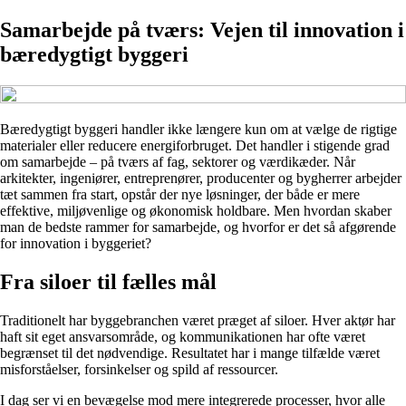
Samarbejde på tværs: Vejen til innovation i
bæredygtigt byggeri
Bæredygtigt byggeri handler ikke længere kun om at vælge de rigtige
materialer eller reducere energiforbruget. Det handler i stigende grad
om samarbejde – på tværs af fag, sektorer og værdikæder. Når
arkitekter, ingeniører, entreprenører, producenter og bygherrer arbejder
tæt sammen fra start, opstår der nye løsninger, der både er mere
effektive, miljøvenlige og økonomisk holdbare. Men hvordan skaber
man de bedste rammer for samarbejde, og hvorfor er det så afgørende
for innovation i byggeriet?
Fra siloer til fælles mål
Traditionelt har byggebranchen været præget af siloer. Hver aktør har
haft sit eget ansvarsområde, og kommunikationen har ofte været
begrænset til det nødvendige. Resultatet har i mange tilfælde været
misforståelser, forsinkelser og spild af ressourcer.
I dag ser vi en bevægelse mod mere integrerede processer, hvor alle