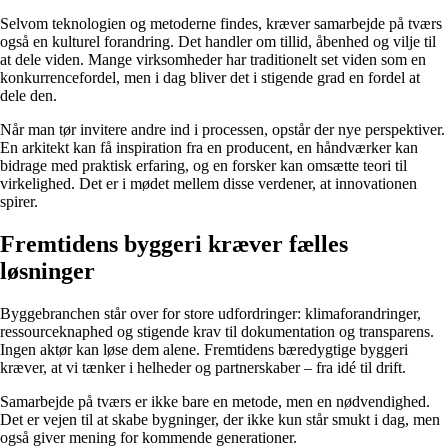
Selvom teknologien og metoderne findes, kræver samarbejde på tværs
også en kulturel forandring. Det handler om tillid, åbenhed og vilje til
at dele viden. Mange virksomheder har traditionelt set viden som en
konkurrencefordel, men i dag bliver det i stigende grad en fordel at
dele den.
Når man tør invitere andre ind i processen, opstår der nye perspektiver.
En arkitekt kan få inspiration fra en producent, en håndværker kan
bidrage med praktisk erfaring, og en forsker kan omsætte teori til
virkelighed. Det er i mødet mellem disse verdener, at innovationen
spirer.
Fremtidens byggeri kræver fælles
løsninger
Byggebranchen står over for store udfordringer: klimaforandringer,
ressourceknaphed og stigende krav til dokumentation og transparens.
Ingen aktør kan løse dem alene. Fremtidens bæredygtige byggeri
kræver, at vi tænker i helheder og partnerskaber – fra idé til drift.
Samarbejde på tværs er ikke bare en metode, men en nødvendighed.
Det er vejen til at skabe bygninger, der ikke kun står smukt i dag, men
også giver mening for kommende generationer.