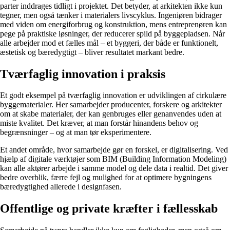
parter inddrages tidligt i projektet. Det betyder, at arkitekten ikke kun
tegner, men også tænker i materialers livscyklus. Ingeniøren bidrager
med viden om energiforbrug og konstruktion, mens entreprenøren kan
pege på praktiske løsninger, der reducerer spild på byggepladsen. Når
alle arbejder mod et fælles mål – et byggeri, der både er funktionelt,
æstetisk og bæredygtigt – bliver resultatet markant bedre.
Tværfaglig innovation i praksis
Et godt eksempel på tværfaglig innovation er udviklingen af cirkulære
byggematerialer. Her samarbejder producenter, forskere og arkitekter
om at skabe materialer, der kan genbruges eller genanvendes uden at
miste kvalitet. Det kræver, at man forstår hinandens behov og
begrænsninger – og at man tør eksperimentere.
Et andet område, hvor samarbejde gør en forskel, er digitalisering. Ved
hjælp af digitale værktøjer som BIM (Building Information Modeling)
kan alle aktører arbejde i samme model og dele data i realtid. Det giver
bedre overblik, færre fejl og mulighed for at optimere bygningens
bæredygtighed allerede i designfasen.
Offentlige og private kræfter i fællesskab