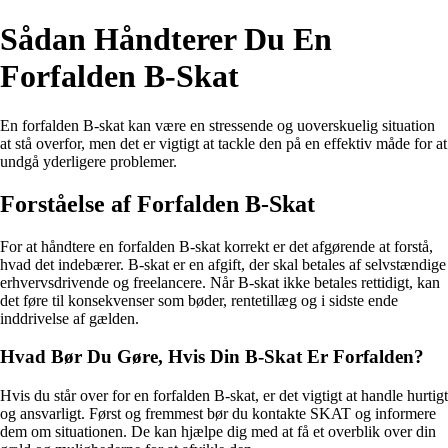
Sådan Håndterer Du En
Forfalden B-Skat
En forfalden B-skat kan være en stressende og uoverskuelig situation
at stå overfor, men det er vigtigt at tackle den på en effektiv måde for at
undgå yderligere problemer.
Forståelse af Forfalden B-Skat
For at håndtere en forfalden B-skat korrekt er det afgørende at forstå,
hvad det indebærer. B-skat er en afgift, der skal betales af selvstændige
erhvervsdrivende og freelancere. Når B-skat ikke betales rettidigt, kan
det føre til konsekvenser som bøder, rentetillæg og i sidste ende
inddrivelse af gælden.
Hvad Bør Du Gøre, Hvis Din B-Skat Er Forfalden?
Hvis du står over for en forfalden B-skat, er det vigtigt at handle hurtigt
og ansvarligt. Først og fremmest bør du kontakte SKAT og informere
dem om situationen. De kan hjælpe dig med at få et overblik over din