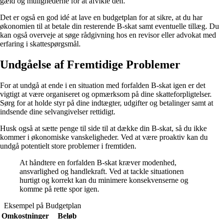
gæld og mulighederne for at afvikle den.
Det er også en god idé at lave en budgetplan for at sikre, at du har
økonomien til at betale din resterende B-skat samt eventuelle tillæg. Du
kan også overveje at søge rådgivning hos en revisor eller advokat med
erfaring i skattespørgsmål.
Undgåelse af Fremtidige Problemer
For at undgå at ende i en situation med forfalden B-skat igen er det
vigtigt at være organiseret og opmærksom på dine skatteforpligtelser.
Sørg for at holde styr på dine indtægter, udgifter og betalinger samt at
indsende dine selvangivelser rettidigt.
Husk også at sætte penge til side til at dække din B-skat, så du ikke
kommer i økonomiske vanskeligheder. Ved at være proaktiv kan du
undgå potentielt store problemer i fremtiden.
At håndtere en forfalden B-skat kræver modenhed,
ansvarlighed og handlekraft. Ved at tackle situationen
hurtigt og korrekt kan du minimere konsekvenserne og
komme på rette spor igen.
Eksempel på Budgetplan
Omkostninger
Beløb