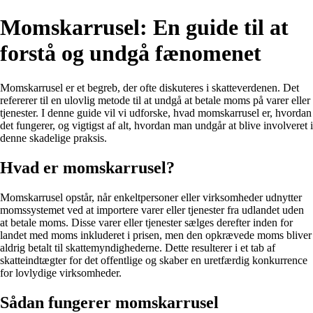
Momskarrusel: En guide til at
forstå og undgå fænomenet
Momskarrusel er et begreb, der ofte diskuteres i skatteverdenen. Det
refererer til en ulovlig metode til at undgå at betale moms på varer eller
tjenester. I denne guide vil vi udforske, hvad momskarrusel er, hvordan
det fungerer, og vigtigst af alt, hvordan man undgår at blive involveret i
denne skadelige praksis.
Hvad er momskarrusel?
Momskarrusel opstår, når enkeltpersoner eller virksomheder udnytter
momssystemet ved at importere varer eller tjenester fra udlandet uden
at betale moms. Disse varer eller tjenester sælges derefter inden for
landet med moms inkluderet i prisen, men den opkrævede moms bliver
aldrig betalt til skattemyndighederne. Dette resulterer i et tab af
skatteindtægter for det offentlige og skaber en uretfærdig konkurrence
for lovlydige virksomheder.
Sådan fungerer momskarrusel