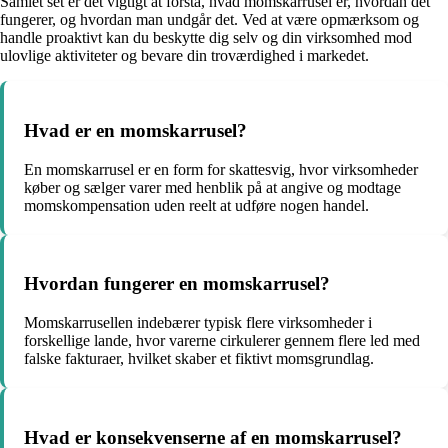
Samlet set er det vigtigt at forstå, hvad momskarrusel er, hvordan det
fungerer, og hvordan man undgår det. Ved at være opmærksom og
handle proaktivt kan du beskytte dig selv og din virksomhed mod
ulovlige aktiviteter og bevare din troværdighed i markedet.
Hvad er en momskarrusel?
En momskarrusel er en form for skattesvig, hvor virksomheder
køber og sælger varer med henblik på at angive og modtage
momskompensation uden reelt at udføre nogen handel.
Hvordan fungerer en momskarrusel?
Momskarrusellen indebærer typisk flere virksomheder i
forskellige lande, hvor varerne cirkulerer gennem flere led med
falske fakturaer, hvilket skaber et fiktivt momsgrundlag.
Hvad er konsekvenserne af en momskarrusel?