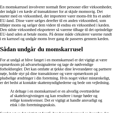
En momskarrusel involverer normalt flere personer eller virksomheder,
der indgår i en kæde af transaktioner for at skjule momssvig. Det
starter med en virksomhed, der importerer varer moms-frit fra et andet
EU-land. Disse varer sælges derefter til en anden virksomhed, som
tilføjer moms og sælger dem videre til endnu en virksomhed i kæden.
Den sidste virksomhed eksporterer så varerne tilbage til det oprindelige
EU-land uden at betale moms. På denne måde cirkulerer varerne rundt
i en karrusel og undgår moms hver gang de passeres gennem kæden.
Sådan undgår du momskarrusel
For at undgå at blive fanget i en momskarrusel er det vigtigt at være
opmærksom på advarselssignalerne og tage de nødvendige
forholdsregler. Det kan omfatte at tjekke dine leverandører og partnere
nøje, holde styr på dine transaktioner og være opmærksom på
pludselige ændringer i din forretning. Hvis noget virker mistænkeligt,
er det bedst at kontakte skattemyndighederne og bede om vejledning.
At deltage i en momskarrusel er en alvorlig overtrædelse
af skattelovgivningen og kan resultere i tunge bøder og
retlige konsekvenser. Det er vigtigt at handle ansvarligt og
etisk i din forretningspraksis.