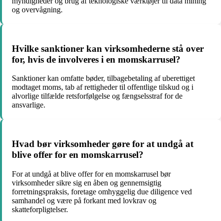
myndigheder og brug af teknologiske værktøjer til data mining
og overvågning.
Hvilke sanktioner kan virksomhederne stå over
for, hvis de involveres i en momskarrusel?
Sanktioner kan omfatte bøder, tilbagebetaling af uberettiget
modtaget moms, tab af rettigheder til offentlige tilskud og i
alvorlige tilfælde retsforfølgelse og fængselsstraf for de
ansvarlige.
Hvad bør virksomheder gøre for at undgå at
blive offer for en momskarrusel?
For at undgå at blive offer for en momskarrusel bør
virksomheder sikre sig en åben og gennemsigtig
forretningspraksis, foretage omhyggelig due diligence ved
samhandel og være på forkant med lovkrav og
skatteforpligtelser.