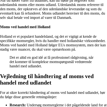
Når du køber varer fra udlandet, kan du støde på begreber som
udenlandsk moms eller moms udland. Udenlandsk moms refererer til
den moms, der opkræves af den udenlandske leverandør og som du
eventuelt kan få refunderet. Moms udlandet henviser til den moms, du
selv skal betale ved import af varer til Danmark.
Moms ved handel med Holland
Holland er et populært handelsland, og det er vigtigt at kende de
specifikke momsregler, hvis du handler med hollandske virksomheder.
Moms ved handel med Holland følger EUs momssystem, men der kan
stadig være nuancer, du skal være opmærksom på.
Det er altid en god idé at få professionel rådgivning, når
det kommer til komplekse momsspørgsmål vedrørende
handel med udlandet.
Vejledning til håndtering af moms ved
handel med udlandet
For at sikre korrekt håndtering af moms ved handel med udlandet, bør
du følge disse generelle retningslinjer:
Research:
Undersøg momsreglerne i det pågældende land for at