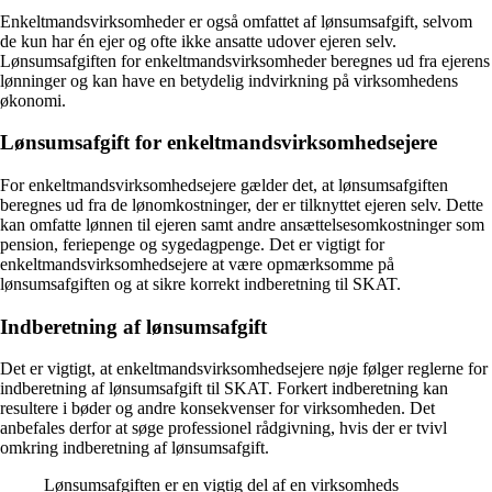
Enkeltmandsvirksomheder er også omfattet af lønsumsafgift, selvom
de kun har én ejer og ofte ikke ansatte udover ejeren selv.
Lønsumsafgiften for enkeltmandsvirksomheder beregnes ud fra ejerens
lønninger og kan have en betydelig indvirkning på virksomhedens
økonomi.
Lønsumsafgift for enkeltmandsvirksomhedsejere
For enkeltmandsvirksomhedsejere gælder det, at lønsumsafgiften
beregnes ud fra de lønomkostninger, der er tilknyttet ejeren selv. Dette
kan omfatte lønnen til ejeren samt andre ansættelsesomkostninger som
pension, feriepenge og sygedagpenge. Det er vigtigt for
enkeltmandsvirksomhedsejere at være opmærksomme på
lønsumsafgiften og at sikre korrekt indberetning til SKAT.
Indberetning af lønsumsafgift
Det er vigtigt, at enkeltmandsvirksomhedsejere nøje følger reglerne for
indberetning af lønsumsafgift til SKAT. Forkert indberetning kan
resultere i bøder og andre konsekvenser for virksomheden. Det
anbefales derfor at søge professionel rådgivning, hvis der er tvivl
omkring indberetning af lønsumsafgift.
Lønsumsafgiften er en vigtig del af en virksomheds