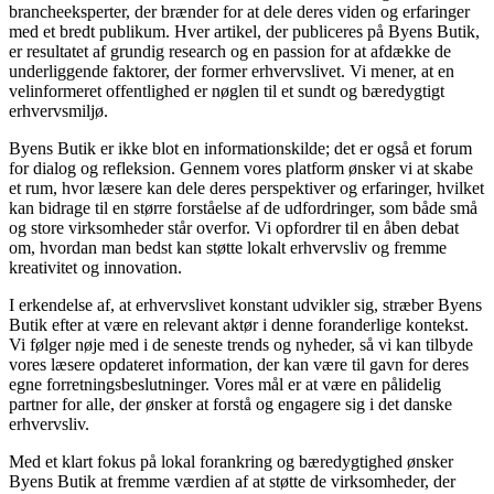
brancheeksperter, der brænder for at dele deres viden og erfaringer
med et bredt publikum. Hver artikel, der publiceres på Byens Butik,
er resultatet af grundig research og en passion for at afdække de
underliggende faktorer, der former erhvervslivet. Vi mener, at en
velinformeret offentlighed er nøglen til et sundt og bæredygtigt
erhvervsmiljø.
Byens Butik er ikke blot en informationskilde; det er også et forum
for dialog og refleksion. Gennem vores platform ønsker vi at skabe
et rum, hvor læsere kan dele deres perspektiver og erfaringer, hvilket
kan bidrage til en større forståelse af de udfordringer, som både små
og store virksomheder står overfor. Vi opfordrer til en åben debat
om, hvordan man bedst kan støtte lokalt erhvervsliv og fremme
kreativitet og innovation.
I erkendelse af, at erhvervslivet konstant udvikler sig, stræber Byens
Butik efter at være en relevant aktør i denne foranderlige kontekst.
Vi følger nøje med i de seneste trends og nyheder, så vi kan tilbyde
vores læsere opdateret information, der kan være til gavn for deres
egne forretningsbeslutninger. Vores mål er at være en pålidelig
partner for alle, der ønsker at forstå og engagere sig i det danske
erhvervsliv.
Med et klart fokus på lokal forankring og bæredygtighed ønsker
Byens Butik at fremme værdien af at støtte de virksomheder, der