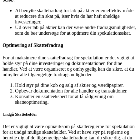
At benytte skattefradrag for tab på aktier er en effektiv måde
at reducere din skat på, især hvis du har haft uheldige
investeringer.
Ud over tab på aktier kan der være andre fradragsmuligheder,
som du bør undersøge for at optimere din spekulationsskat.
Optimering af Skattefradrag
For at maksimere dine skattefradrag for spekulation er det vigtigt at
holde styr på dine investeringer og dokumentationen for dine
handler. Ved at være organiseret og omhyggelig kan du sikre, at du
udnytter alle tilgængelige fradragsmuligheder.
Hold styr på dine køb og salg af aktier og værdipapirer.
Opbevar dokumentation for alle handler og transaktioner.
Konsulter en skatteekspert for at få rådgivning om
skatteoptimering.
Undgå Skattefælder
Det er vigtigt at være opmærksom på skattereglerne for spekulation
for at undgå mulige skattefælder. Ved at have styr på reglerne og
benytte dig af de tilgængelige skattefradrag kan du sikre dig, at du