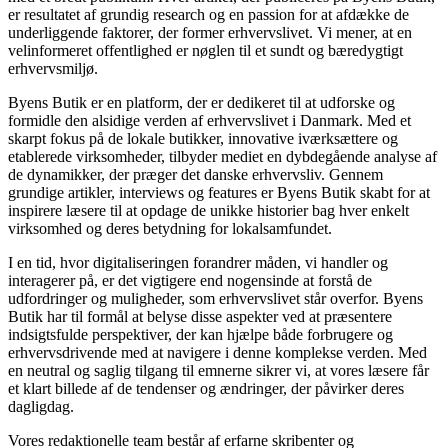
er resultatet af grundig research og en passion for at afdække de
underliggende faktorer, der former erhvervslivet. Vi mener, at en
velinformeret offentlighed er nøglen til et sundt og bæredygtigt
erhvervsmiljø.
Byens Butik er en platform, der er dedikeret til at udforske og
formidle den alsidige verden af erhvervslivet i Danmark. Med et
skarpt fokus på de lokale butikker, innovative iværksættere og
etablerede virksomheder, tilbyder mediet en dybdegående analyse af
de dynamikker, der præger det danske erhvervsliv. Gennem
grundige artikler, interviews og features er Byens Butik skabt for at
inspirere læsere til at opdage de unikke historier bag hver enkelt
virksomhed og deres betydning for lokalsamfundet.
I en tid, hvor digitaliseringen forandrer måden, vi handler og
interagerer på, er det vigtigere end nogensinde at forstå de
udfordringer og muligheder, som erhvervslivet står overfor. Byens
Butik har til formål at belyse disse aspekter ved at præsentere
indsigtsfulde perspektiver, der kan hjælpe både forbrugere og
erhvervsdrivende med at navigere i denne komplekse verden. Med
en neutral og saglig tilgang til emnerne sikrer vi, at vores læsere får
et klart billede af de tendenser og ændringer, der påvirker deres
dagligdag.
Vores redaktionelle team består af erfarne skribenter og