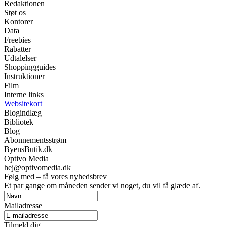
Redaktionen
Støt os
Kontorer
Data
Freebies
Rabatter
Udtalelser
Shoppingguides
Instruktioner
Film
Interne links
Websitekort
Blogindlæg
Bibliotek
Blog
Abonnementsstrøm
ByensButik.dk
Optivo Media
hej@optivomedia.dk
Følg med – få vores nyhedsbrev
Et par gange om måneden sender vi noget, du vil få glæde af.
Mailadresse
Tilmeld dig