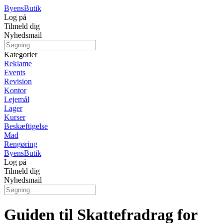
Byens
Butik
Log på
Tilmeld dig
Nyhedsmail
Kategorier
Reklame
Events
Revision
Kontor
Lejemål
Lager
Kurser
Beskæftigelse
Mad
Rengøring
Byens
Butik
Log på
Tilmeld dig
Nyhedsmail
Guiden til Skattefradrag for