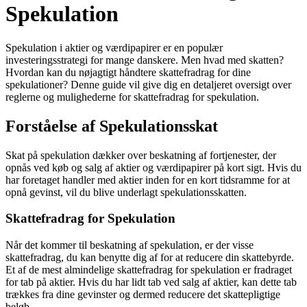
Spekulation
Spekulation i aktier og værdipapirer er en populær
investeringsstrategi for mange danskere. Men hvad med skatten?
Hvordan kan du nøjagtigt håndtere skattefradrag for dine
spekulationer? Denne guide vil give dig en detaljeret oversigt over
reglerne og mulighederne for skattefradrag for spekulation.
Forståelse af Spekulationsskat
Skat på spekulation dækker over beskatning af fortjenester, der
opnås ved køb og salg af aktier og værdipapirer på kort sigt. Hvis du
har foretaget handler med aktier inden for en kort tidsramme for at
opnå gevinst, vil du blive underlagt spekulationsskatten.
Skattefradrag for Spekulation
Når det kommer til beskatning af spekulation, er der visse
skattefradrag, du kan benytte dig af for at reducere din skattebyrde.
Et af de mest almindelige skattefradrag for spekulation er fradraget
for tab på aktier. Hvis du har lidt tab ved salg af aktier, kan dette tab
trækkes fra dine gevinster og dermed reducere det skattepligtige
beløb.