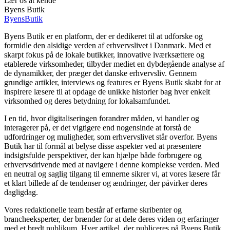
Lær os at kende
Byens Butik
Byens
Butik
Byens Butik er en platform, der er dedikeret til at udforske og
formidle den alsidige verden af erhvervslivet i Danmark. Med et
skarpt fokus på de lokale butikker, innovative iværksættere og
etablerede virksomheder, tilbyder mediet en dybdegående analyse af
de dynamikker, der præger det danske erhvervsliv. Gennem
grundige artikler, interviews og features er Byens Butik skabt for at
inspirere læsere til at opdage de unikke historier bag hver enkelt
virksomhed og deres betydning for lokalsamfundet.
I en tid, hvor digitaliseringen forandrer måden, vi handler og
interagerer på, er det vigtigere end nogensinde at forstå de
udfordringer og muligheder, som erhvervslivet står overfor. Byens
Butik har til formål at belyse disse aspekter ved at præsentere
indsigtsfulde perspektiver, der kan hjælpe både forbrugere og
erhvervsdrivende med at navigere i denne komplekse verden. Med
en neutral og saglig tilgang til emnerne sikrer vi, at vores læsere får
et klart billede af de tendenser og ændringer, der påvirker deres
dagligdag.
Vores redaktionelle team består af erfarne skribenter og
brancheeksperter, der brænder for at dele deres viden og erfaringer
med et bredt publikum. Hver artikel, der publiceres på Byens Butik,