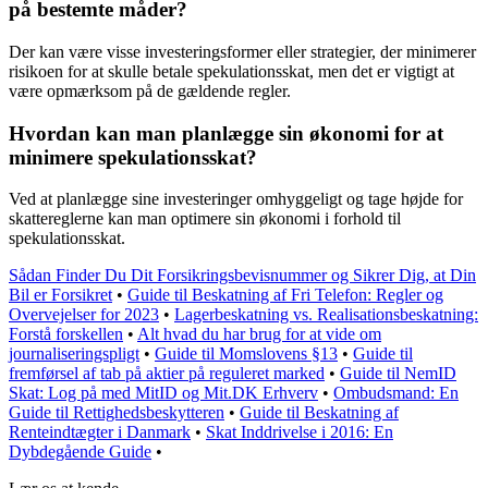
på bestemte måder?
Der kan være visse investeringsformer eller strategier, der minimerer
risikoen for at skulle betale spekulationsskat, men det er vigtigt at
være opmærksom på de gældende regler.
Hvordan kan man planlægge sin økonomi for at
minimere spekulationsskat?
Ved at planlægge sine investeringer omhyggeligt og tage højde for
skattereglerne kan man optimere sin økonomi i forhold til
spekulationsskat.
Sådan Finder Du Dit Forsikringsbevisnummer og Sikrer Dig, at Din
Bil er Forsikret
•
Guide til Beskatning af Fri Telefon: Regler og
Overvejelser for 2023
•
Lagerbeskatning vs. Realisationsbeskatning:
Forstå forskellen
•
Alt hvad du har brug for at vide om
journaliseringspligt
•
Guide til Momslovens §13
•
Guide til
fremførsel af tab på aktier på reguleret marked
•
Guide til NemID
Skat: Log på med MitID og Mit.DK Erhverv
•
Ombudsmand: En
Guide til Rettighedsbeskytteren
•
Guide til Beskatning af
Renteindtægter i Danmark
•
Skat Inddrivelse i 2016: En
Dybdegående Guide
•