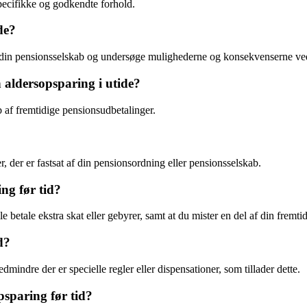
pecifikke og godkendte forhold.
de?
te din pensionsselskab og undersøge mulighederne og konsekvenserne ved
 aldersopsparing i utide?
b af fremtidige pensionsudbetalinger.
r, der er fastsat af din pensionsordning eller pensionsselskab.
ng før tid?
lle betale ekstra skat eller gebyrer, samt at du mister en del af din frem
d?
dmindre der er specielle regler eller dispensationer, som tillader dette.
sparing før tid?