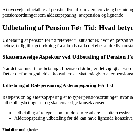
At overveje udbetaling af pension før tid kan være en vigtig beslutning 
pensionsordninger som aldersopsparing, ratepension og lignende.
Udbetaling af Pension Før Tid: Hvad bety
Udbetaling af pension før tid refererer til situationer, hvor en perso
behov, tidlig tilbagetrækning fra arbejdsmarkedet eller andre livsoms
Skattemæssige Aspekter ved Udbetaling af Pension F
Når det kommer til udbetaling af pension før tid, er det vigtigt at v
Det er derfor en god idé at konsultere en skatterådgiver eller pensionsr
Udbetaling af Ratepension og Aldersopsparing Før Tid
Ratepension og aldersopsparing er to typer pensionsordninger, hvor udbe
udbetalingsbetingelser og skattemæssige konsekvenser.
Udbetaling af ratepension i utide kan resultere i skattemæssige s
Aldersopsparing udbetaling før tid kan have lignende konsekve
Find dine muligheder