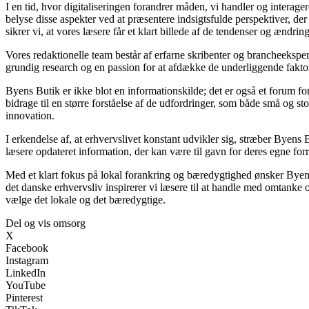
I en tid, hvor digitaliseringen forandrer måden, vi handler og interage
belyse disse aspekter ved at præsentere indsigtsfulde perspektiver, d
sikrer vi, at vores læsere får et klart billede af de tendenser og ændrin
Vores redaktionelle team består af erfarne skribenter og brancheekspert
grundig research og en passion for at afdække de underliggende faktore
Byens Butik er ikke blot en informationskilde; det er også et forum fo
bidrage til en større forståelse af de udfordringer, som både små og s
innovation.
I erkendelse af, at erhvervslivet konstant udvikler sig, stræber Byens 
læsere opdateret information, der kan være til gavn for deres egne forre
Med et klart fokus på lokal forankring og bæredygtighed ønsker Byens 
det danske erhvervsliv inspirerer vi læsere til at handle med omtanke 
vælge det lokale og det bæredygtige.
Del og vis omsorg
X
Facebook
Instagram
LinkedIn
YouTube
Pinterest