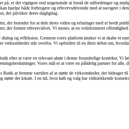
rer på, er det vigtigere end nogensinde at forstå de udfordringer og muli
er kan hjælpe både forbrugere og erhvervsdrivende med at navigere i de
ger, der påvirker deres dagligdag.
er, der brænder for at dele deres viden og erfaringer med et bredt publi
r, der former erhvervslivet. Vi mener, at en velinformeret offentlighed 
r dialog og refleksion. Gennem vores platform ønsker vi at skabe et rum
tore virksomheder står overfor. Vi opfordrer til en åben debat om, hvorda
Butik efter at være en relevant aktør i denne foranderlige kontekst. Vi f
tningsbeslutninger. Vores mål er at være en pålidelig partner for alle, d
Butik at fremme værdien af at støtte de virksomheder, der bidrager til 
og støtte det lokale. I en tid, hvor køb og valg har vidtrækkende konsek