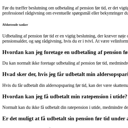
Før du træffer beslutning om udbetaling af pension før tid, er det vigt
professionel rådgivning om eventuelle spørgsmål eller bekymringer d
Afsluttende tanker
Udbetaling af pension før tid er en vigtig beslutning, der kræver nø
pensionsalder, og søg rådgivning, hvis du er i tvivl. At være velinfor
Hvordan kan jeg foretage en udbetaling af pension fø
Du kan normalt ikke foretage udbetaling af pension før tid, medmindre 
Hvad sker der, hvis jeg får udbetalt min aldersopspari
Hvis du får udbetalt din aldersopsparing før tid, kan der være skattem
Hvordan kan jeg få udbetalt min ratepension i utide?
Normalt kan du ikke få udbetalt din ratepension i utide, medmindre der
Er det muligt at få udbetalt sin pension før tid unde