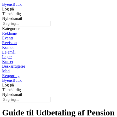
Byens
Butik
Log på
Tilmeld dig
Nyhedsmail
Kategorier
Reklame
Events
Revision
Kontor
Lejemål
Lager
Kurser
Beskæftigelse
Mad
Rengøring
Byens
Butik
Log på
Tilmeld dig
Nyhedsmail
Guide til Udbetaling af Pension