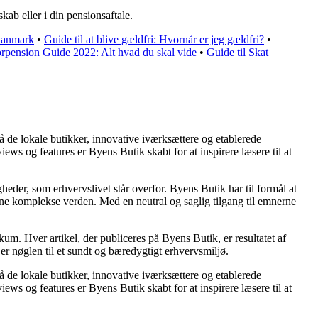
kab eller i din pensionsaftale.
 Danmark
•
Guide til at blive gældfri: Hvornår er jeg gældfri?
•
orpension Guide 2022: Alt hvad du skal vide
•
Guide til Skat
å de lokale butikker, innovative iværksættere og etablerede
ws og features er Byens Butik skabt for at inspirere læsere til at
gheder, som erhvervslivet står overfor. Byens Butik har til formål at
nne komplekse verden. Med en neutral og saglig tilgang til emnerne
kum. Hver artikel, der publiceres på Byens Butik, er resultatet af
er nøglen til et sundt og bæredygtigt erhvervsmiljø.
å de lokale butikker, innovative iværksættere og etablerede
ws og features er Byens Butik skabt for at inspirere læsere til at