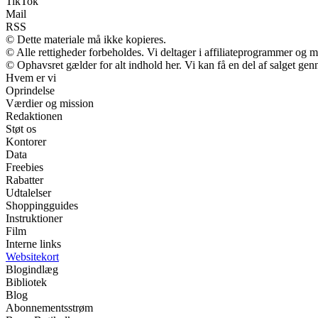
TikTok
Mail
RSS
© Dette materiale må ikke kopieres.
© Alle rettigheder forbeholdes. Vi deltager i affiliateprogrammer og m
© Ophavsret gælder for alt indhold her. Vi kan få en del af salget gen
Hvem er vi
Oprindelse
Værdier og mission
Redaktionen
Støt os
Kontorer
Data
Freebies
Rabatter
Udtalelser
Shoppingguides
Instruktioner
Film
Interne links
Websitekort
Blogindlæg
Bibliotek
Blog
Abonnementsstrøm