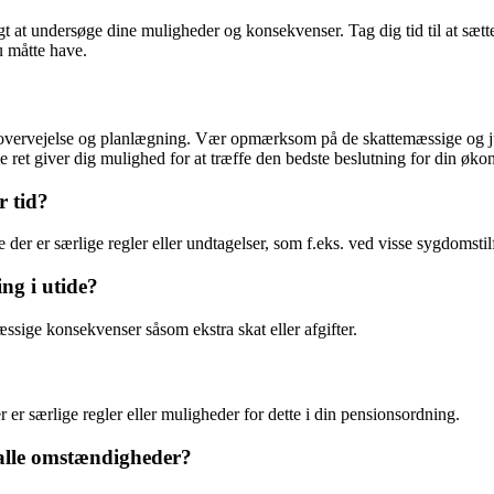
igt at undersøge dine muligheder og konsekvenser. Tag dig tid til at sætt
u måtte have.
je overvejelse og planlægning. Vær opmærksom på de skattemæssige og j
me ret giver dig mulighed for at træffe den bedste beslutning for din øk
r tid?
der er særlige regler eller undtagelser, som f.eks. ved visse sygdomstil
ng i utide?
æssige konsekvenser såsom ekstra skat eller afgifter.
 er særlige regler eller muligheder for dette i din pensionsordning.
r alle omstændigheder?