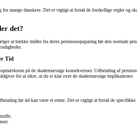
for mange danskere. Det er vigtigt at forstå de forskellige regler og ska
der det?
n vælger at trække midler fra deres pensionsopsparing før den normale p
tændigheder.
ør Tid
ære opmærksom på de skattemæssige konsekvenser. Udbetaling af pension i
ådgiver for at sikre, at du er klar over de skattemæssige implikationer.
taling før tid kan være et emne. Det er vigtigt at forstå de specifikke r
traffe.
nser.