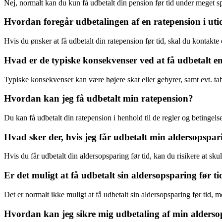
Nej, normalt kan du kun få udbetalt din pension før tid under meget s
Hvordan foregår udbetalingen af en ratepension i uti
Hvis du ønsker at få udbetalt din ratepension før tid, skal du kontak
Hvad er de typiske konsekvenser ved at få udbetalt en
Typiske konsekvenser kan være højere skat eller gebyrer, samt evt. ta
Hvordan kan jeg få udbetalt min ratepension?
Du kan få udbetalt din ratepension i henhold til de regler og betingelse
Hvad sker der, hvis jeg får udbetalt min aldersopspari
Hvis du får udbetalt din aldersopsparing før tid, kan du risikere at sku
Er det muligt at få udbetalt sin aldersopsparing før ti
Det er normalt ikke muligt at få udbetalt sin aldersopsparing før tid, me
Hvordan kan jeg sikre mig udbetaling af min aldersop