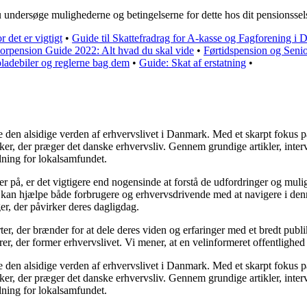
u undersøge mulighederne og betingelserne for dette hos dit pensionssels
 det er vigtigt
•
Guide til Skattefradrag for A-kasse og Fagforening i
orpension Guide 2022: Alt hvad du skal vide
•
Førtidspension og Seni
pladebiler og reglerne bag dem
•
Guide: Skat af erstatning
•
le den alsidige verden af erhvervslivet i Danmark. Med et skarpt fokus p
, der præger det danske erhvervsliv. Gennem grundige artikler, intervie
dning for lokalsamfundet.
rer på, er det vigtigere end nogensinde at forstå de udfordringer og muli
er kan hjælpe både forbrugere og erhvervsdrivende med at navigere i de
ger, der påvirker deres dagligdag.
er, der brænder for at dele deres viden og erfaringer med et bredt publi
r, der former erhvervslivet. Vi mener, at en velinformeret offentlighed 
le den alsidige verden af erhvervslivet i Danmark. Med et skarpt fokus p
, der præger det danske erhvervsliv. Gennem grundige artikler, intervie
dning for lokalsamfundet.