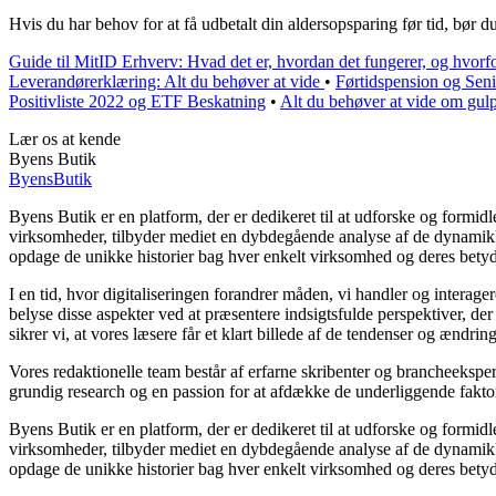
Hvis du har behov for at få udbetalt din aldersopsparing før tid, bør d
Guide til MitID Erhverv: Hvad det er, hvordan det fungerer, og hvorfor
Leverandørerklæring: Alt du behøver at vide
•
Førtidspension og Seni
Positivliste 2022 og ETF Beskatning
•
Alt du behøver at vide om gul
Lær os at kende
Byens Butik
Byens
Butik
Byens Butik er en platform, der er dedikeret til at udforske og formid
virksomheder, tilbyder mediet en dybdegående analyse af de dynamikker
opdage de unikke historier bag hver enkelt virksomhed og deres bety
I en tid, hvor digitaliseringen forandrer måden, vi handler og interage
belyse disse aspekter ved at præsentere indsigtsfulde perspektiver, d
sikrer vi, at vores læsere får et klart billede af de tendenser og ændrin
Vores redaktionelle team består af erfarne skribenter og brancheekspert
grundig research og en passion for at afdække de underliggende faktore
Byens Butik er en platform, der er dedikeret til at udforske og formid
virksomheder, tilbyder mediet en dybdegående analyse af de dynamikker
opdage de unikke historier bag hver enkelt virksomhed og deres bety