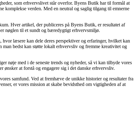
gheder, som erhvervslivet står overfor. Byens Butik har til formål at
nne komplekse verden. Med en neutral og saglig tilgang til emnerne
kum. Hver artikel, der publiceres på Byens Butik, er resultatet af
er nøglen til et sundt og bæredygtigt erhvervsmiljø.
, hvor læsere kan dele deres perspektiver og erfaringer, hvilket kan
n man bedst kan støtte lokalt erhvervsliv og fremme kreativitet og
ølger nøje med i de seneste trends og nyheder, så vi kan tilbyde vores
er ønsker at forstå og engagere sig i det danske erhvervsliv.
vores samfund. Ved at fremhæve de unikke historier og resultater fra
venser, er vores mission at skabe bevidsthed om vigtigheden af at