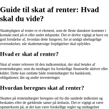
Guide til skat af renter: Hvad
skal du vide?
Skattepligten af renter er et element, som de fleste danskere kommer i
kontakt med på et eller andet tidspunkt. Det er derfor vigtigt at have en
god forståelse af, hvordan dette fungerer, for at undgå ubehagelige
overraskelser, når skattemæssige forpligtelser skal opfyldes.
Hvad er skat af renter?
Skat af renter refererer til den indkomstskat, der skal betales af
renteindtægter, som du modtager fra forskellige finansielle aktiver eller
kilder. Dette kan omfatte både renteindtægter fra bankkonti,
obligationer, lån og andre investeringer.
Hvordan beregnes skat af renter?
Skatten på renteindtægter beregnes ud fra din samlede indkomst og
beskattes efter de gældende satser på årsbasis. Det er vigtigt at være
opmærksom på, at der kan være forskellige regler og undtagelser