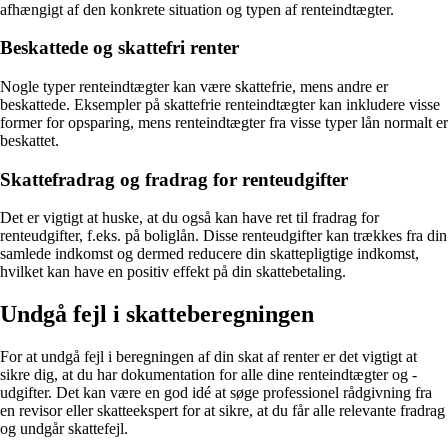
afhængigt af den konkrete situation og typen af renteindtægter.
Beskattede og skattefri renter
Nogle typer renteindtægter kan være skattefrie, mens andre er
beskattede. Eksempler på skattefrie renteindtægter kan inkludere visse
former for opsparing, mens renteindtægter fra visse typer lån normalt er
beskattet.
Skattefradrag og fradrag for renteudgifter
Det er vigtigt at huske, at du også kan have ret til fradrag for
renteudgifter, f.eks. på boliglån. Disse renteudgifter kan trækkes fra din
samlede indkomst og dermed reducere din skattepligtige indkomst,
hvilket kan have en positiv effekt på din skattebetaling.
Undgå fejl i skatteberegningen
For at undgå fejl i beregningen af din skat af renter er det vigtigt at
sikre dig, at du har dokumentation for alle dine renteindtægter og -
udgifter. Det kan være en god idé at søge professionel rådgivning fra
en revisor eller skatteekspert for at sikre, at du får alle relevante fradrag
og undgår skattefejl.