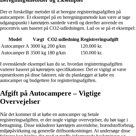
Der er forskellige metoder til at beregne registreringsafgiften på
autocampere. Et eksempel på en beregningsmetode kan være at tage
udgangspunkt i køretøjets samlede værdi og derefter anvende en
procentvis sats baseret på CO2-udledningen. Lad os se på et eksempel:
Model
Vægt
CO2-udledning
Registreringsafgift
Autocamper A
3000 kg
200 g/km
120.000 kr.
Autocamper B
3500 kg
180 g/km
150.000 kr.
I ovenstående eksempel kan du se, hvordan registreringsafgiften
varierer baseret på køretøjets specifikationer. Det er vigtigt at være
opmærksom på disse faktorer, når du planlægger at købe en
autocamper og budgettere for registreringsafgiften.
Afgift på Autocampere – Vigtige
Overvejelser
Når det kommer til at købe en autocamper og betale
registreringsafgiften, er der nogle vigtige overvejelser, du bør tage i
betragtning. Disse inkluderer køretøjets anvendelse, brændstofforbrug,
miljøpåvirkning og generelle driftsomkostninger. At undersøge disse