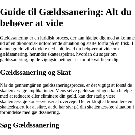
Guide til Gældssanering: Alt du
behøver at vide
Gældssanering er en juridisk proces, der kan hjælpe dig med at komme
ud af en økonomisk udfordrende situation og starte forfra på en frisk. I
denne guide vil vi dykke ned i alt, hvad du behøver at vide om
gældssanering, herunder skatteaspekter, hvordan du søger om
gældssanering, og de vigtigste betingelser for at kvalificere dig.
Gældssanering og Skat
Når du gennemgår en gældssaneringsproces, er det vigtigt at forstå de
skattemæssige implikationer. Mens selve gældssaneringen kan hjælpe
med at reducere eller eliminere din gæld, kan der stadig være
skattemæssige konsekvenser at overveje. Det er klogt at konsultere en
skatteekspert for at sikre, at du har styr på din skattemæssige situation i
forbindelse med gældssanering.
Søg Gældssanering