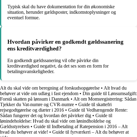
Typisk skal du have dokumentation for din økonomiske
situation, herunder gældsposter, indkomstoplysninger og
eventuel formue.
Hvordan påvirker en godkendt gældssanering
ens kreditværdighed?
En godkendt gældssanering vil ofte påvirke din
kreditværdighed negativt, da det ses som en form for
betalingsvanskeligheder.
Alt du skal vide om beregning af forskudsopgørelse
•
Alt hvad du
behøver at vide om udlæg i fast ejendom
•
Din guide til Lønsumsafgift:
Forstå skatten på lønsum i Danmark
•
Alt om Momsregistrering: Sådan
Tjekker du Vat-numre og CVR-numre
•
Guide til skattefri
rejsegodtgørelse og diæter i 2016
•
Guide til Vedhængende Rente:
Sådan fungerer det og hvordan det påvirker dig
•
Guide til
lønindeholdelse: Hvad du skal vide om lønindholdelse og
Gældsstyrelsen
•
Guide til Indbetaling af Ratepension i 2016 – Alt
hvad du behøver at vide!
•
Guide til fyrværkeri – Alt du behøver at