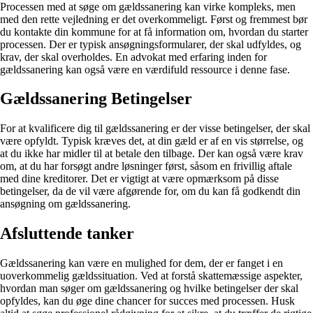
Processen med at søge om gældssanering kan virke kompleks, men
med den rette vejledning er det overkommeligt. Først og fremmest bør
du kontakte din kommune for at få information om, hvordan du starter
processen. Der er typisk ansøgningsformularer, der skal udfyldes, og
krav, der skal overholdes. En advokat med erfaring inden for
gældssanering kan også være en værdifuld ressource i denne fase.
Gældssanering Betingelser
For at kvalificere dig til gældssanering er der visse betingelser, der skal
være opfyldt. Typisk kræves det, at din gæld er af en vis størrelse, og
at du ikke har midler til at betale den tilbage. Der kan også være krav
om, at du har forsøgt andre løsninger først, såsom en frivillig aftale
med dine kreditorer. Det er vigtigt at være opmærksom på disse
betingelser, da de vil være afgørende for, om du kan få godkendt din
ansøgning om gældssanering.
Afsluttende tanker
Gældssanering kan være en mulighed for dem, der er fanget i en
uoverkommelig gældssituation. Ved at forstå skattemæssige aspekter,
hvordan man søger om gældssanering og hvilke betingelser der skal
opfyldes, kan du øge dine chancer for succes med processen. Husk