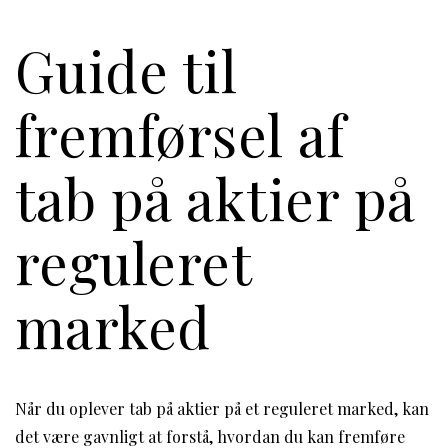
Guide til
fremførsel af
tab på aktier på
reguleret
marked
Når du oplever tab på aktier på et reguleret marked, kan
det være gavnligt at forstå, hvordan du kan fremføre