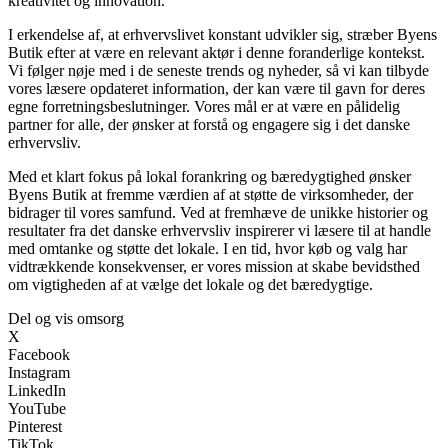
kreativitet og innovation.
I erkendelse af, at erhvervslivet konstant udvikler sig, stræber Byens
Butik efter at være en relevant aktør i denne foranderlige kontekst.
Vi følger nøje med i de seneste trends og nyheder, så vi kan tilbyde
vores læsere opdateret information, der kan være til gavn for deres
egne forretningsbeslutninger. Vores mål er at være en pålidelig
partner for alle, der ønsker at forstå og engagere sig i det danske
erhvervsliv.
Med et klart fokus på lokal forankring og bæredygtighed ønsker
Byens Butik at fremme værdien af at støtte de virksomheder, der
bidrager til vores samfund. Ved at fremhæve de unikke historier og
resultater fra det danske erhvervsliv inspirerer vi læsere til at handle
med omtanke og støtte det lokale. I en tid, hvor køb og valg har
vidtrækkende konsekvenser, er vores mission at skabe bevidsthed
om vigtigheden af at vælge det lokale og det bæredygtige.
Del og vis omsorg
X
Facebook
Instagram
LinkedIn
YouTube
Pinterest
TikTok