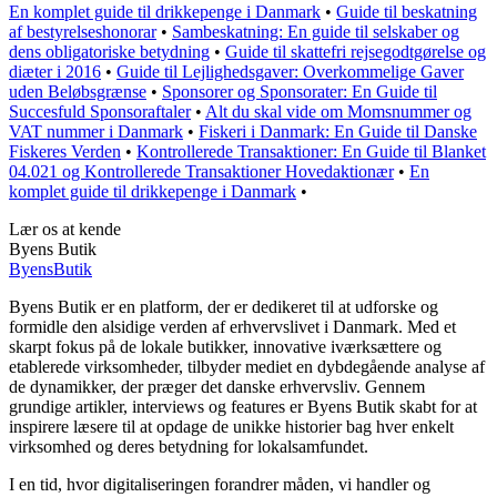
En komplet guide til drikkepenge i Danmark
•
Guide til beskatning
af bestyrelseshonorar
•
Sambeskatning: En guide til selskaber og
dens obligatoriske betydning
•
Guide til skattefri rejsegodtgørelse og
diæter i 2016
•
Guide til Lejlighedsgaver: Overkommelige Gaver
uden Beløbsgrænse
•
Sponsorer og Sponsorater: En Guide til
Succesfuld Sponsoraftaler
•
Alt du skal vide om Momsnummer og
VAT nummer i Danmark
•
Fiskeri i Danmark: En Guide til Danske
Fiskeres Verden
•
Kontrollerede Transaktioner: En Guide til Blanket
04.021 og Kontrollerede Transaktioner Hovedaktionær
•
En
komplet guide til drikkepenge i Danmark
•
Lær os at kende
Byens Butik
Byens
Butik
Byens Butik er en platform, der er dedikeret til at udforske og
formidle den alsidige verden af erhvervslivet i Danmark. Med et
skarpt fokus på de lokale butikker, innovative iværksættere og
etablerede virksomheder, tilbyder mediet en dybdegående analyse af
de dynamikker, der præger det danske erhvervsliv. Gennem
grundige artikler, interviews og features er Byens Butik skabt for at
inspirere læsere til at opdage de unikke historier bag hver enkelt
virksomhed og deres betydning for lokalsamfundet.
I en tid, hvor digitaliseringen forandrer måden, vi handler og