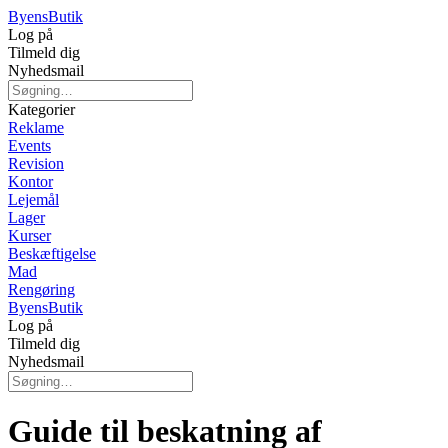
Byens
Butik
Log på
Tilmeld dig
Nyhedsmail
Kategorier
Reklame
Events
Revision
Kontor
Lejemål
Lager
Kurser
Beskæftigelse
Mad
Rengøring
Byens
Butik
Log på
Tilmeld dig
Nyhedsmail
Guide til beskatning af