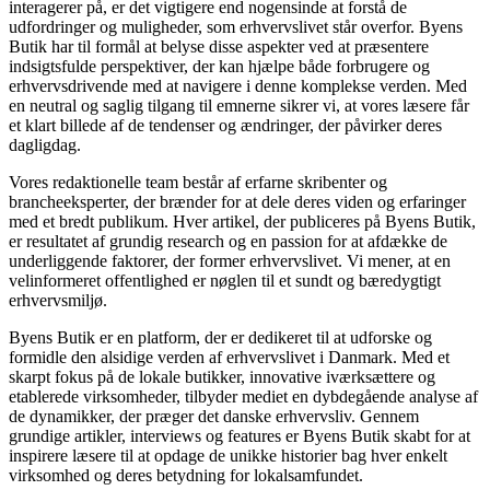
interagerer på, er det vigtigere end nogensinde at forstå de
udfordringer og muligheder, som erhvervslivet står overfor. Byens
Butik har til formål at belyse disse aspekter ved at præsentere
indsigtsfulde perspektiver, der kan hjælpe både forbrugere og
erhvervsdrivende med at navigere i denne komplekse verden. Med
en neutral og saglig tilgang til emnerne sikrer vi, at vores læsere får
et klart billede af de tendenser og ændringer, der påvirker deres
dagligdag.
Vores redaktionelle team består af erfarne skribenter og
brancheeksperter, der brænder for at dele deres viden og erfaringer
med et bredt publikum. Hver artikel, der publiceres på Byens Butik,
er resultatet af grundig research og en passion for at afdække de
underliggende faktorer, der former erhvervslivet. Vi mener, at en
velinformeret offentlighed er nøglen til et sundt og bæredygtigt
erhvervsmiljø.
Byens Butik er en platform, der er dedikeret til at udforske og
formidle den alsidige verden af erhvervslivet i Danmark. Med et
skarpt fokus på de lokale butikker, innovative iværksættere og
etablerede virksomheder, tilbyder mediet en dybdegående analyse af
de dynamikker, der præger det danske erhvervsliv. Gennem
grundige artikler, interviews og features er Byens Butik skabt for at
inspirere læsere til at opdage de unikke historier bag hver enkelt
virksomhed og deres betydning for lokalsamfundet.