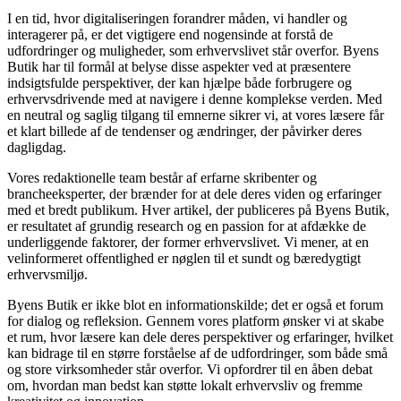
I en tid, hvor digitaliseringen forandrer måden, vi handler og
interagerer på, er det vigtigere end nogensinde at forstå de
udfordringer og muligheder, som erhvervslivet står overfor. Byens
Butik har til formål at belyse disse aspekter ved at præsentere
indsigtsfulde perspektiver, der kan hjælpe både forbrugere og
erhvervsdrivende med at navigere i denne komplekse verden. Med
en neutral og saglig tilgang til emnerne sikrer vi, at vores læsere får
et klart billede af de tendenser og ændringer, der påvirker deres
dagligdag.
Vores redaktionelle team består af erfarne skribenter og
brancheeksperter, der brænder for at dele deres viden og erfaringer
med et bredt publikum. Hver artikel, der publiceres på Byens Butik,
er resultatet af grundig research og en passion for at afdække de
underliggende faktorer, der former erhvervslivet. Vi mener, at en
velinformeret offentlighed er nøglen til et sundt og bæredygtigt
erhvervsmiljø.
Byens Butik er ikke blot en informationskilde; det er også et forum
for dialog og refleksion. Gennem vores platform ønsker vi at skabe
et rum, hvor læsere kan dele deres perspektiver og erfaringer, hvilket
kan bidrage til en større forståelse af de udfordringer, som både små
og store virksomheder står overfor. Vi opfordrer til en åben debat
om, hvordan man bedst kan støtte lokalt erhvervsliv og fremme