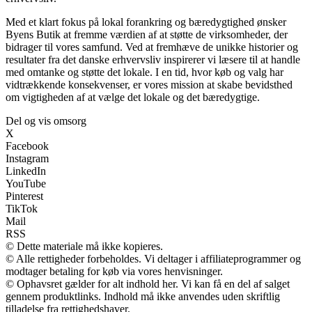
Med et klart fokus på lokal forankring og bæredygtighed ønsker
Byens Butik at fremme værdien af at støtte de virksomheder, der
bidrager til vores samfund. Ved at fremhæve de unikke historier og
resultater fra det danske erhvervsliv inspirerer vi læsere til at handle
med omtanke og støtte det lokale. I en tid, hvor køb og valg har
vidtrækkende konsekvenser, er vores mission at skabe bevidsthed
om vigtigheden af at vælge det lokale og det bæredygtige.
Del og vis omsorg
X
Facebook
Instagram
LinkedIn
YouTube
Pinterest
TikTok
Mail
RSS
© Dette materiale må ikke kopieres.
© Alle rettigheder forbeholdes. Vi deltager i affiliateprogrammer og
modtager betaling for køb via vores henvisninger.
© Ophavsret gælder for alt indhold her. Vi kan få en del af salget
gennem produktlinks. Indhold må ikke anvendes uden skriftlig
tilladelse fra rettighedshaver.