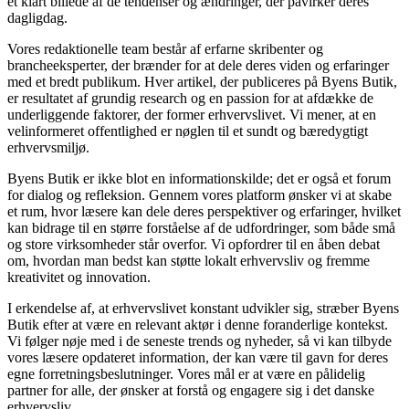
et klart billede af de tendenser og ændringer, der påvirker deres
dagligdag.
Vores redaktionelle team består af erfarne skribenter og
brancheeksperter, der brænder for at dele deres viden og erfaringer
med et bredt publikum. Hver artikel, der publiceres på Byens Butik,
er resultatet af grundig research og en passion for at afdække de
underliggende faktorer, der former erhvervslivet. Vi mener, at en
velinformeret offentlighed er nøglen til et sundt og bæredygtigt
erhvervsmiljø.
Byens Butik er ikke blot en informationskilde; det er også et forum
for dialog og refleksion. Gennem vores platform ønsker vi at skabe
et rum, hvor læsere kan dele deres perspektiver og erfaringer, hvilket
kan bidrage til en større forståelse af de udfordringer, som både små
og store virksomheder står overfor. Vi opfordrer til en åben debat
om, hvordan man bedst kan støtte lokalt erhvervsliv og fremme
kreativitet og innovation.
I erkendelse af, at erhvervslivet konstant udvikler sig, stræber Byens
Butik efter at være en relevant aktør i denne foranderlige kontekst.
Vi følger nøje med i de seneste trends og nyheder, så vi kan tilbyde
vores læsere opdateret information, der kan være til gavn for deres
egne forretningsbeslutninger. Vores mål er at være en pålidelig
partner for alle, der ønsker at forstå og engagere sig i det danske
erhvervsliv.