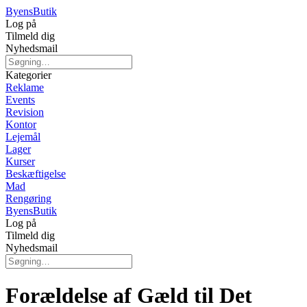
Byens
Butik
Log på
Tilmeld dig
Nyhedsmail
Kategorier
Reklame
Events
Revision
Kontor
Lejemål
Lager
Kurser
Beskæftigelse
Mad
Rengøring
Byens
Butik
Log på
Tilmeld dig
Nyhedsmail
Forældelse af Gæld til Det