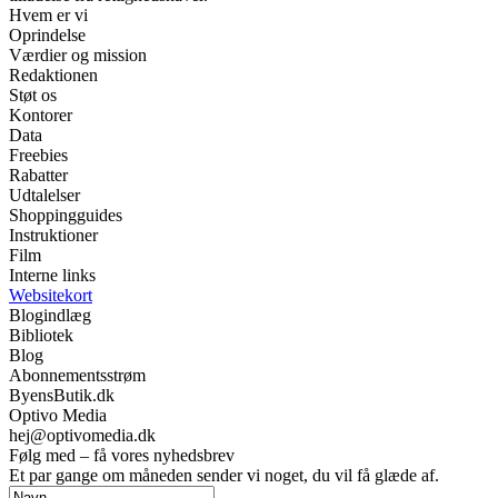
Hvem er vi
Oprindelse
Værdier og mission
Redaktionen
Støt os
Kontorer
Data
Freebies
Rabatter
Udtalelser
Shoppingguides
Instruktioner
Film
Interne links
Websitekort
Blogindlæg
Bibliotek
Blog
Abonnementsstrøm
ByensButik.dk
Optivo Media
hej@optivomedia.dk
Følg med – få vores nyhedsbrev
Et par gange om måneden sender vi noget, du vil få glæde af.