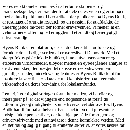
Vores redaktionelle team består af erfarne skribenter og
brancheeksperter, der brænder for at dele deres viden og erfaringer
med et bredt publikum. Hver artikel, der publiceres på Byens Butik,
er resultatet af grundig research og en passion for at afdække de
underliggende faktorer, der former erhvervslivet. Vi mener, at en
velinformeret offentlighed er nøglen til et sundt og bæredygtigt
erhvervsmiljø.
Byens Butik er en platform, der er dedikeret til at udforske og
formidle den alsidige verden af erhvervslivet i Danmark. Med et
skarpt fokus på de lokale butikker, innovative iværksættere og
etablerede virksomheder, tilbyder mediet en dybdegående analyse af
de dynamikker, der præger det danske erhvervsliv. Gennem
grundige artikler, interviews og features er Byens Butik skabt for at
inspirere læsere til at opdage de unikke historier bag hver enkelt
virksomhed og deres betydning for lokalsamfundet.
I en tid, hvor digitaliseringen forandrer måden, vi handler og
interagerer på, er det vigtigere end nogensinde at forstå de
udfordringer og muligheder, som erhvervslivet står overfor. Byens
Butik har til formål at belyse disse aspekter ved at præsentere
indsigtsfulde perspektiver, der kan hjælpe både forbrugere og
erhvervsdrivende med at navigere i denne komplekse verden. Med
en neutral og saglig tilgang til emnerne sikrer vi, at vores læsere får