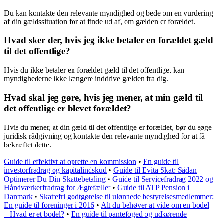
Du kan kontakte den relevante myndighed og bede om en vurdering
af din gældssituation for at finde ud af, om gælden er forældet.
Hvad sker der, hvis jeg ikke betaler en forældet gæld
til det offentlige?
Hvis du ikke betaler en forældet gæld til det offentlige, kan
myndighederne ikke længere inddrive gælden fra dig.
Hvad skal jeg gøre, hvis jeg mener, at min gæld til
det offentlige er blevet forældet?
Hvis du mener, at din gæld til det offentlige er forældet, bør du søge
juridisk rådgivning og kontakte den relevante myndighed for at få
bekræftet dette.
Guide til effektivt at oprette en kommission
•
En guide til
investorfradrag og kapitalindskud
•
Guide til Evita Skat: Sådan
Optimerer Du Din Skattebetaling
•
Guide til Servicefradrag 2022 og
Håndværkerfradrag for Ægtefæller
•
Guide til ATP Pension i
Danmark
•
Skattefri godtgørelse til ulønnede bestyrelsesmedlemmer:
En guide til foreninger i 2016
•
Alt du behøver at vide om en bodel
– Hvad er et bodel?
•
En guide til pantefoged og udkørende