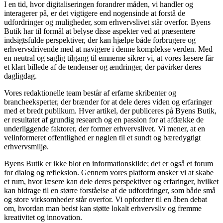
I en tid, hvor digitaliseringen forandrer måden, vi handler og
interagerer på, er det vigtigere end nogensinde at forstå de
udfordringer og muligheder, som erhvervslivet står overfor. Byens
Butik har til formål at belyse disse aspekter ved at præsentere
indsigtsfulde perspektiver, der kan hjælpe både forbrugere og
erhvervsdrivende med at navigere i denne komplekse verden. Med
en neutral og saglig tilgang til emnerne sikrer vi, at vores læsere får
et klart billede af de tendenser og ændringer, der påvirker deres
dagligdag.
Vores redaktionelle team består af erfarne skribenter og
brancheeksperter, der brænder for at dele deres viden og erfaringer
med et bredt publikum. Hver artikel, der publiceres på Byens Butik,
er resultatet af grundig research og en passion for at afdække de
underliggende faktorer, der former erhvervslivet. Vi mener, at en
velinformeret offentlighed er nøglen til et sundt og bæredygtigt
erhvervsmiljø.
Byens Butik er ikke blot en informationskilde; det er også et forum
for dialog og refleksion. Gennem vores platform ønsker vi at skabe
et rum, hvor læsere kan dele deres perspektiver og erfaringer, hvilket
kan bidrage til en større forståelse af de udfordringer, som både små
og store virksomheder står overfor. Vi opfordrer til en åben debat
om, hvordan man bedst kan støtte lokalt erhvervsliv og fremme
kreativitet og innovation.