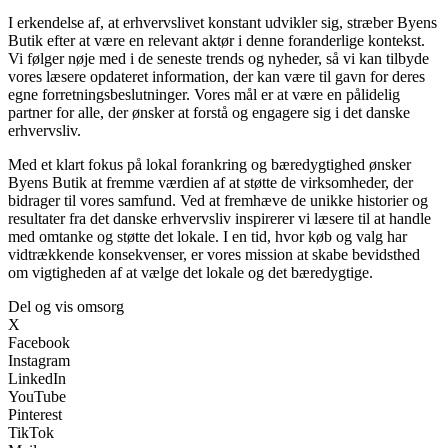
I erkendelse af, at erhvervslivet konstant udvikler sig, stræber Byens
Butik efter at være en relevant aktør i denne foranderlige kontekst.
Vi følger nøje med i de seneste trends og nyheder, så vi kan tilbyde
vores læsere opdateret information, der kan være til gavn for deres
egne forretningsbeslutninger. Vores mål er at være en pålidelig
partner for alle, der ønsker at forstå og engagere sig i det danske
erhvervsliv.
Med et klart fokus på lokal forankring og bæredygtighed ønsker
Byens Butik at fremme værdien af at støtte de virksomheder, der
bidrager til vores samfund. Ved at fremhæve de unikke historier og
resultater fra det danske erhvervsliv inspirerer vi læsere til at handle
med omtanke og støtte det lokale. I en tid, hvor køb og valg har
vidtrækkende konsekvenser, er vores mission at skabe bevidsthed
om vigtigheden af at vælge det lokale og det bæredygtige.
Del og vis omsorg
X
Facebook
Instagram
LinkedIn
YouTube
Pinterest
TikTok