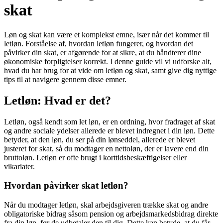
skat
Løn og skat kan være et komplekst emne, især når det kommer til
letløn. Forståelse af, hvordan letløn fungerer, og hvordan det
påvirker din skat, er afgørende for at sikre, at du håndterer dine
økonomiske forpligtelser korrekt. I denne guide vil vi udforske alt,
hvad du har brug for at vide om letløn og skat, samt give dig nyttige
tips til at navigere gennem disse emner.
Letløn: Hvad er det?
Letløn, også kendt som let løn, er en ordning, hvor fradraget af skat
og andre sociale ydelser allerede er blevet indregnet i din løn. Dette
betyder, at den løn, du ser på din lønseddel, allerede er blevet
justeret for skat, så du modtager en nettoløn, der er lavere end din
bruttoløn. Letløn er ofte brugt i korttidsbeskæftigelser eller
vikariater.
Hvordan påvirker skat letløn?
Når du modtager letløn, skal arbejdsgiveren trække skat og andre
obligatoriske bidrag såsom pension og arbejdsmarkedsbidrag direkte
fra din løn, før de udbetaler den til dig. Dette kan betyde, at du får