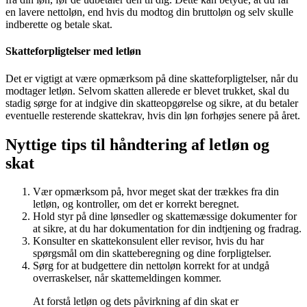
en lavere nettoløn, end hvis du modtog din bruttoløn og selv skulle
indberette og betale skat.
Skatteforpligtelser med letløn
Det er vigtigt at være opmærksom på dine skatteforpligtelser, når du
modtager letløn. Selvom skatten allerede er blevet trukket, skal du
stadig sørge for at indgive din skatteopgørelse og sikre, at du betaler
eventuelle resterende skattekrav, hvis din løn forhøjes senere på året.
Nyttige tips til håndtering af letløn og
skat
Vær opmærksom på, hvor meget skat der trækkes fra din
letløn, og kontroller, om det er korrekt beregnet.
Hold styr på dine lønsedler og skattemæssige dokumenter for
at sikre, at du har dokumentation for din indtjening og fradrag.
Konsulter en skattekonsulent eller revisor, hvis du har
spørgsmål om din skatteberegning og dine forpligtelser.
Sørg for at budgettere din nettoløn korrekt for at undgå
overraskelser, når skattemeldingen kommer.
At forstå letløn og dets påvirkning af din skat er