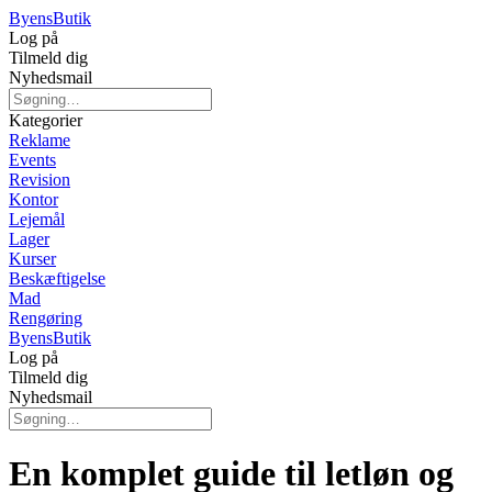
Byens
Butik
Log på
Tilmeld dig
Nyhedsmail
Kategorier
Reklame
Events
Revision
Kontor
Lejemål
Lager
Kurser
Beskæftigelse
Mad
Rengøring
Byens
Butik
Log på
Tilmeld dig
Nyhedsmail
En komplet guide til letløn og