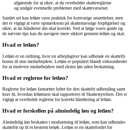
afgørende for at sikre, at du overholder skattereglerne
og undgår eventuelle problemer med skattevæsenet.
Samlet set kan letløn være praktisk for kortvarige ansættelser, men
det er vigtigt at være opmærksom på skattemæssige forpligtelser og
sikre, at du håndterer din skat korrekt. Ved at følge vores guide og
de nævnte tips kan du navigere mere sikkert gennem letløn og skat.
Hvad er letløn?
Letløn er en ordning, hvor en arbejdsgiver kan udbetale en skattefri
bonus til sine medarbejdere. Letløn er populært blandt virksomheder
for at motivere medarbejdere med ekstra løn uden beskatning.
Hvad er reglerne for letløn?
Reglerne for letløn fastsætter loftet for den skattefri udbetaling samt
krav til, hvordan letlønnen skal rapporteres til Skattestyrelsen. Det er
vigtigt at overholde reglerne for korrekt håndtering af letløn.
Hvad er forskellen på almindelig løn og letløn?
Almindelig løn beskattes i modsætning til letløn, som kan udbetales
skattefrit op til et bestemt beløb. Letløn er en skattefordel for