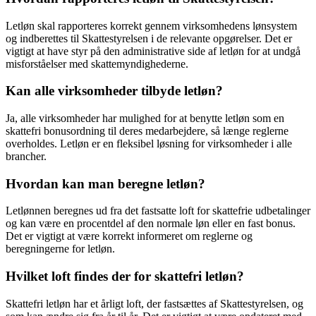
Letløn skal rapporteres korrekt gennem virksomhedens lønsystem
og indberettes til Skattestyrelsen i de relevante opgørelser. Det er
vigtigt at have styr på den administrative side af letløn for at undgå
misforståelser med skattemyndighederne.
Kan alle virksomheder tilbyde letløn?
Ja, alle virksomheder har mulighed for at benytte letløn som en
skattefri bonusordning til deres medarbejdere, så længe reglerne
overholdes. Letløn er en fleksibel løsning for virksomheder i alle
brancher.
Hvordan kan man beregne letløn?
Letlønnen beregnes ud fra det fastsatte loft for skattefrie udbetalinger
og kan være en procentdel af den normale løn eller en fast bonus.
Det er vigtigt at være korrekt informeret om reglerne og
beregningerne for letløn.
Hvilket loft findes der for skattefri letløn?
Skattefri letløn har et årligt loft, der fastsættes af Skattestyrelsen, og