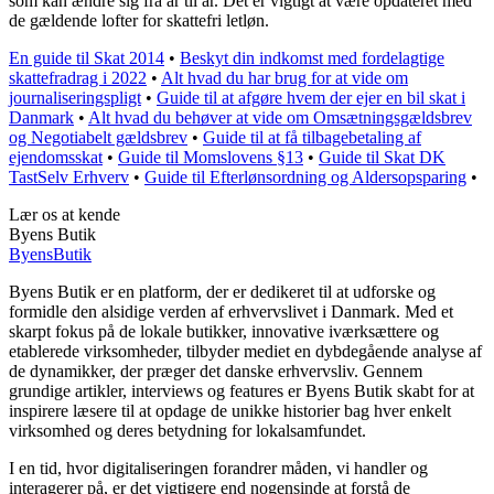
som kan ændre sig fra år til år. Det er vigtigt at være opdateret med
de gældende lofter for skattefri letløn.
En guide til Skat 2014
•
Beskyt din indkomst med fordelagtige
skattefradrag i 2022
•
Alt hvad du har brug for at vide om
journaliseringspligt
•
Guide til at afgøre hvem der ejer en bil skat i
Danmark
•
Alt hvad du behøver at vide om Omsætningsgældsbrev
og Negotiabelt gældsbrev
•
Guide til at få tilbagebetaling af
ejendomsskat
•
Guide til Momslovens §13
•
Guide til Skat DK
TastSelv Erhverv
•
Guide til Efterlønsordning og Aldersopsparing
•
Lær os at kende
Byens Butik
Byens
Butik
Byens Butik er en platform, der er dedikeret til at udforske og
formidle den alsidige verden af erhvervslivet i Danmark. Med et
skarpt fokus på de lokale butikker, innovative iværksættere og
etablerede virksomheder, tilbyder mediet en dybdegående analyse af
de dynamikker, der præger det danske erhvervsliv. Gennem
grundige artikler, interviews og features er Byens Butik skabt for at
inspirere læsere til at opdage de unikke historier bag hver enkelt
virksomhed og deres betydning for lokalsamfundet.
I en tid, hvor digitaliseringen forandrer måden, vi handler og
interagerer på, er det vigtigere end nogensinde at forstå de