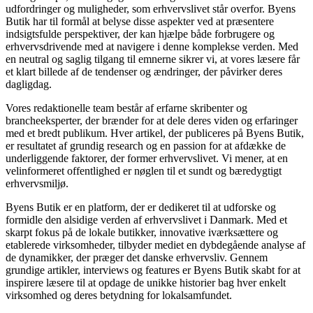
udfordringer og muligheder, som erhvervslivet står overfor. Byens
Butik har til formål at belyse disse aspekter ved at præsentere
indsigtsfulde perspektiver, der kan hjælpe både forbrugere og
erhvervsdrivende med at navigere i denne komplekse verden. Med
en neutral og saglig tilgang til emnerne sikrer vi, at vores læsere får
et klart billede af de tendenser og ændringer, der påvirker deres
dagligdag.
Vores redaktionelle team består af erfarne skribenter og
brancheeksperter, der brænder for at dele deres viden og erfaringer
med et bredt publikum. Hver artikel, der publiceres på Byens Butik,
er resultatet af grundig research og en passion for at afdække de
underliggende faktorer, der former erhvervslivet. Vi mener, at en
velinformeret offentlighed er nøglen til et sundt og bæredygtigt
erhvervsmiljø.
Byens Butik er en platform, der er dedikeret til at udforske og
formidle den alsidige verden af erhvervslivet i Danmark. Med et
skarpt fokus på de lokale butikker, innovative iværksættere og
etablerede virksomheder, tilbyder mediet en dybdegående analyse af
de dynamikker, der præger det danske erhvervsliv. Gennem
grundige artikler, interviews og features er Byens Butik skabt for at
inspirere læsere til at opdage de unikke historier bag hver enkelt
virksomhed og deres betydning for lokalsamfundet.