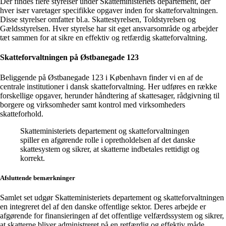
Der findes flere styrelser under Skatteministeriets departement, der
hver især varetager specifikke opgaver inden for skatteforvaltningen.
Disse styrelser omfatter bl.a. Skattestyrelsen, Toldstyrelsen og
Gældsstyrelsen. Hver styrelse har sit eget ansvarsområde og arbejder
tæt sammen for at sikre en effektiv og retfærdig skatteforvaltning.
Skatteforvaltningen på Østbanegade 123
Beliggende på Østbanegade 123 i København finder vi en af de
centrale institutioner i dansk skatteforvaltning. Her udføres en række
forskellige opgaver, herunder håndtering af skattesager, rådgivning til
borgere og virksomheder samt kontrol med virksomheders
skatteforhold.
Skatteministeriets departement og skatteforvaltningen
spiller en afgørende rolle i opretholdelsen af det danske
skattesystem og sikrer, at skatterne indbetales rettidigt og
korrekt.
Afsluttende bemærkninger
Samlet set udgør Skatteministeriets departement og skatteforvaltningen
en integreret del af den danske offentlige sektor. Deres arbejde er
afgørende for finansieringen af det offentlige velfærdssystem og sikrer,
at skatterne bliver administreret på en retfærdig og effektiv måde.