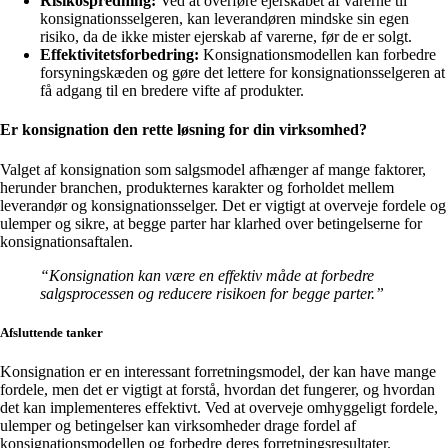
Risikospredning:
Ved at overføre ejerskabet af varerne til
konsignationsselgeren, kan leverandøren mindske sin egen
risiko, da de ikke mister ejerskab af varerne, før de er solgt.
Effektivitetsforbedring:
Konsignationsmodellen kan forbedre
forsyningskæden og gøre det lettere for konsignationsselgeren at
få adgang til en bredere vifte af produkter.
Er konsignation den rette løsning for din virksomhed?
Valget af konsignation som salgsmodel afhænger af mange faktorer,
herunder branchen, produkternes karakter og forholdet mellem
leverandør og konsignationsselger. Det er vigtigt at overveje fordele og
ulemper og sikre, at begge parter har klarhed over betingelserne for
konsignationsaftalen.
“Konsignation kan være en effektiv måde at forbedre
salgsprocessen og reducere risikoen for begge parter.”
Afsluttende tanker
Konsignation er en interessant forretningsmodel, der kan have mange
fordele, men det er vigtigt at forstå, hvordan det fungerer, og hvordan
det kan implementeres effektivt. Ved at overveje omhyggeligt fordele,
ulemper og betingelser kan virksomheder drage fordel af
konsignationsmodellen og forbedre deres forretningsresultater.