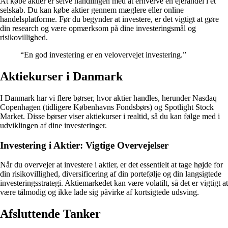
At købe aktier er selve handlingen med at erhverve en ejerandel i et
selskab. Du kan købe aktier gennem mæglere eller online
handelsplatforme. Før du begynder at investere, er det vigtigt at gøre
din research og være opmærksom på dine investeringsmål og
risikovillighed.
“En god investering er en velovervejet investering.”
Aktiekurser i Danmark
I Danmark har vi flere børser, hvor aktier handles, herunder Nasdaq
Copenhagen (tidligere Københavns Fondsbørs) og Spotlight Stock
Market. Disse børser viser aktiekurser i realtid, så du kan følge med i
udviklingen af dine investeringer.
Investering i Aktier: Vigtige Overvejelser
Når du overvejer at investere i aktier, er det essentielt at tage højde for
din risikovillighed, diversificering af din portefølje og din langsigtede
investeringsstrategi. Aktiemarkedet kan være volatilt, så det er vigtigt at
være tålmodig og ikke lade sig påvirke af kortsigtede udsving.
Afsluttende Tanker