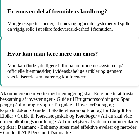
Er emcs en del af fremtidens landbrug?
Mange eksperter mener, at emcs og lignende systemer vil spille
en vigtig rolle i at sikre fødevaresikkerhed i fremtiden.
Hvor kan man lære mere om emcs?
Man kan finde yderligere information om emcs-systemet på
officielle hjemmesider, i videnskabelige artikler og gennem
specialiserede seminarer og konferencer.
Akkumulerende investeringsforeninger og skat: En guide til at forstå
beskatning af investeringer
•
Guide til Brugtmomsordningen: Spar
penge på din brugte vogn
•
En guide til investorfradrag og
kapitalindskud
•
Guide til Skatterefusion og Fradrag for Elafgift for
Elbiler
•
Guide til Kørselsregnskab og Kørebøger
•
Alt du skal vide
om en tilkoblingsanordning
•
Alt du behøver at vide om nummerplader
og skat i Danmark
•
Bekæmp stress med effektive øvelser og metoder
•
Guide til ATP Pension i Danmark
•