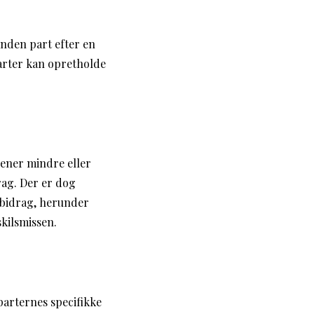
anden part efter en
parter kan opretholde
jener mindre eller
rag. Der er dog
sbidrag, herunder
kilsmissen.
parternes specifikke