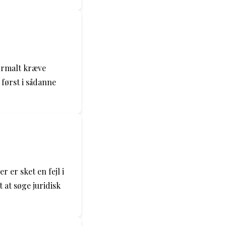
ormalt kræve
først i sådanne
 er sket en fejl i
 at søge juridisk