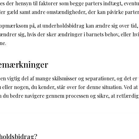
ges der hensyn til faktorer som begge parters indtægt, eventue
ller gæld samt andre omstændigheder, der kan påvirke parte
e opmærksom på, at underholdsbidrag kan ændre sig over tid, 
ændrer sig, hvis der sker ændringer i barnets behov, eller hv
ne.
bemærkninger
 vigtig del af mange skilsmisser og separationer, og det er v
u eller nogen, du kender, står over for denne situation. Ved 
 du bedre navigere gennem processen og sikre, at retfærdig
holdsbidrag?