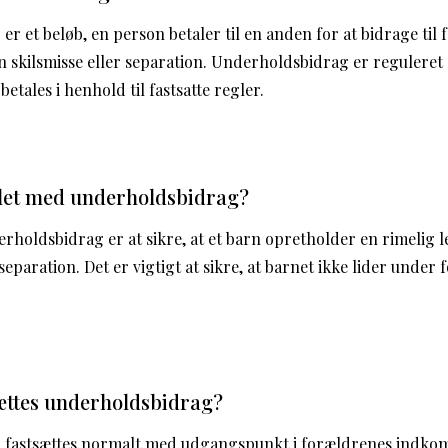
r et beløb, en person betaler til en anden for at bidrage til 
en skilsmisse eller separation. Underholdsbidrag er reguleret
betales i henhold til fastsatte regler.
let med underholdsbidrag?
holdsbidrag er at sikre, at et barn opretholder en rimelig l
eparation. Det er vigtigt at sikre, at barnet ikke lider under
ættes underholdsbidrag?
fastsættes normalt med udgangspunkt i forældrenes indkoms