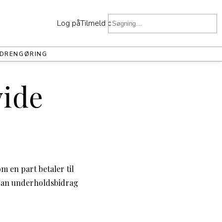
Log på
Tilmeld dig
D
RENGØRING
vide
m en part betaler til
ordan underholdsbidrag