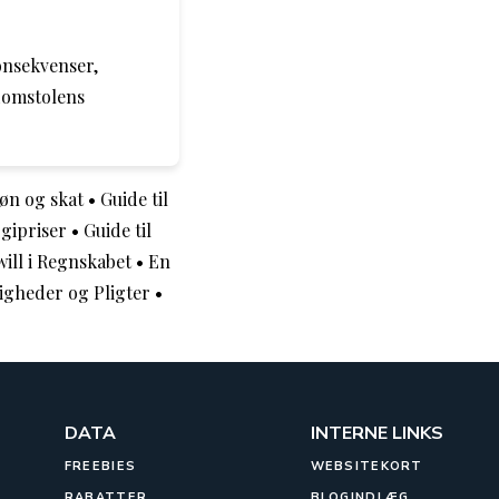
onsekvenser,
 domstolens
løn og skat
•
Guide til
rgipriser
•
Guide til
will i Regnskabet
•
En
tigheder og Pligter
•
DATA
INTERNE LINKS
FREEBIES
WEBSITEKORT
RABATTER
BLOGINDLÆG