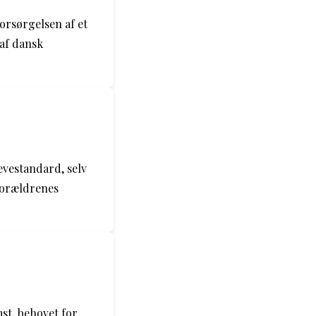
forsørgelsen af et
 af dansk
evestandard, selv
 forældrenes
t, behovet for