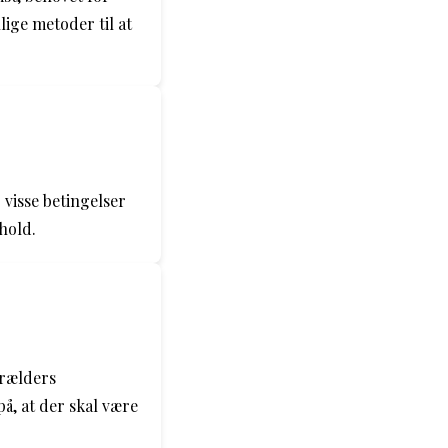
ige metoder til at
 visse betingelser
rhold.
orælders
å, at der skal være