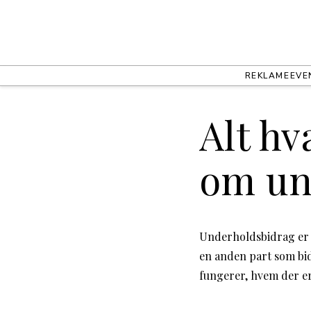
REKLAME
EVE
Alt hv
om un
Underholdsbidrag er et
en anden part som bid
fungerer, hvem der er