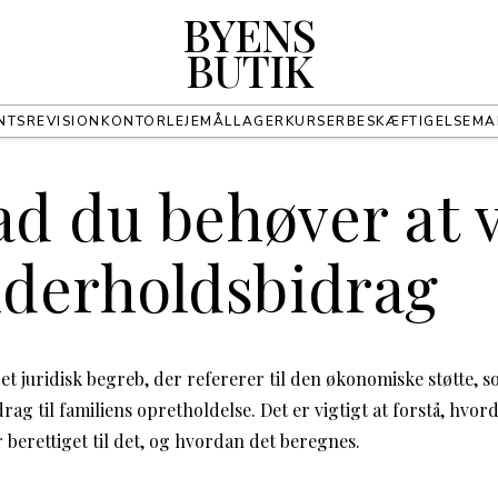
BYENS
BUTIK
NTS
REVISION
KONTOR
LEJEMÅL
LAGER
KURSER
BESKÆFTIGELSE
MA
ad du behøver at 
derholdsbidrag
 juridisk begreb, der refererer til den økonomiske støtte, so
rag til familiens opretholdelse. Det er vigtigt at forstå, hv
 berettiget til det, og hvordan det beregnes.