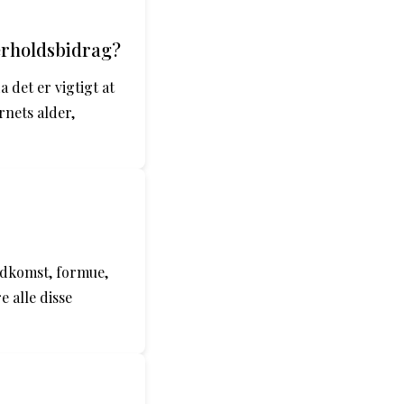
erholdsbidrag?
 det er vigtigt at
rnets alder,
ndkomst, formue,
 alle disse