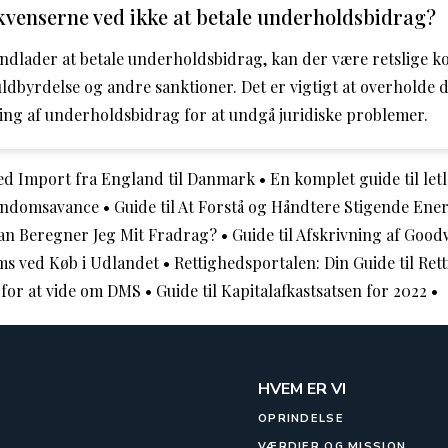
venserne ved ikke at betale underholdsbidrag?
ndlader at betale underholdsbidrag, kan der være retslige k
dbyrdelse og andre sanktioner. Det er vigtigt at overholde
ing af underholdsbidrag for at undgå juridiske problemer.
ved Import fra England til Danmark
•
En komplet guide til let
jendomsavance
•
Guide til At Forstå og Håndtere Stigende Ene
an Beregner Jeg Mit Fradrag?
•
Guide til Afskrivning af Good
ms ved Køb i Udlandet
•
Rettighedsportalen: Din Guide til Ret
 for at vide om DMS
•
Guide til Kapitalafkastsatsen for 2022
•
HVEM ER VI
OPRINDELSE
VÆRDIER OG MISSION