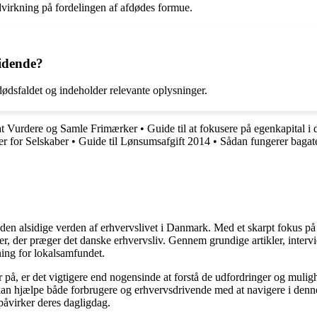
indvirkning på fordelingen af afdødes formue.
tidende?
 dødsfaldet og indeholder relevante oplysninger.
 at Vurdere og Samle Frimærker
•
Guide til at fokusere på egenkapital i
er for Selskaber
•
Guide til Lønsumsafgift 2014
•
Sådan fungerer baga
e den alsidige verden af erhvervslivet i Danmark. Med et skarpt fokus på
der præger det danske erhvervsliv. Gennem grundige artikler, interviews
ing for lokalsamfundet.
r på, er det vigtigere end nogensinde at forstå de udfordringer og muligh
r kan hjælpe både forbrugere og erhvervsdrivende med at navigere i denn
 påvirker deres dagligdag.