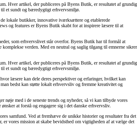
um. Hver artikel, der publiceres på Byens Butik, er resultatet af grundig
til et sundt og bæredygtigt erhvervsmiljø.
 de lokale butikker, innovative iværksættere og etablerede
 og features er Byens Butik skabt for at inspirere læsere til at
eder, som erhvervslivet står overfor. Byens Butik har til formål at
e komplekse verden. Med en neutral og saglig tilgang til emnerne sikrer
um. Hver artikel, der publiceres på Byens Butik, er resultatet af grundig
til et sundt og bæredygtigt erhvervsmiljø.
hvor læsere kan dele deres perspektiver og erfaringer, hvilket kan
 man bedst kan støtte lokalt erhvervsliv og fremme kreativitet og
ger nøje med i de seneste trends og nyheder, så vi kan tilbyde vores
r ønsker at forstå og engagere sig i det danske erhvervsliv.
ores samfund. Ved at fremhæve de unikke historier og resultater fra det
er, er vores mission at skabe bevidsthed om vigtigheden af at vælge det