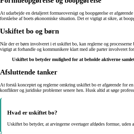
Formueopgørelse og boopgørelse
At udarbejde en detaljeret formueoversigt og boopgørelse er afgørende f
forståelse af boets økonomiske situation. Det er vigtigt at sikre, at bo
Uskiftet bo og børn
Når der er børn involveret i et uskiftet bo, kan reglerne og processerne
vigtigt at forhandle og kommunikere klart med alle parter involveret for
Uskiftet bo betyder mulighed for at beholde aktiverne saml
Afsluttende tanker
At forstå konceptet og reglerne omkring uskiftet bo er afgørende for e
konflikter og juridiske problemer senere hen. Husk altid at søge profess
Hvad er uskiftet bo?
Uskiftet bo betyder, at arvingerne overtager afdødes formue, uden a