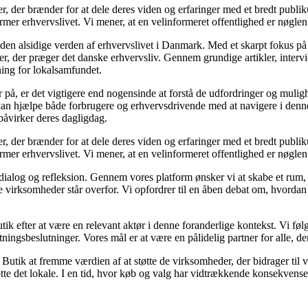
r, der brænder for at dele deres viden og erfaringer med et bredt publik
mer erhvervslivet. Vi mener, at en velinformeret offentlighed er nøglen 
e den alsidige verden af erhvervslivet i Danmark. Med et skarpt fokus på
der præger det danske erhvervsliv. Gennem grundige artikler, interviews
ing for lokalsamfundet.
r på, er det vigtigere end nogensinde at forstå de udfordringer og muligh
r kan hjælpe både forbrugere og erhvervsdrivende med at navigere i denn
 påvirker deres dagligdag.
r, der brænder for at dele deres viden og erfaringer med et bredt publik
mer erhvervslivet. Vi mener, at en velinformeret offentlighed er nøglen 
 dialog og refleksion. Gennem vores platform ønsker vi at skabe et rum, 
re virksomheder står overfor. Vi opfordrer til en åben debat om, hvordan
tik efter at være en relevant aktør i denne foranderlige kontekst. Vi føl
ningsbeslutninger. Vores mål er at være en pålidelig partner for alle, de
utik at fremme værdien af at støtte de virksomheder, der bidrager til v
øtte det lokale. I en tid, hvor køb og valg har vidtrækkende konsekvens