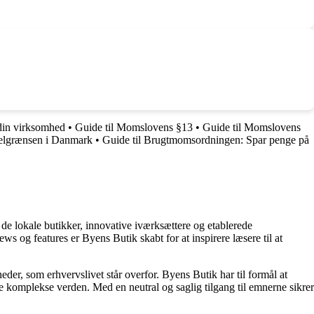
 din virksomhed
•
Guide til Momslovens §13
•
Guide til Momslovens
telgrænsen i Danmark
•
Guide til Brugtmomsordningen: Spar penge på
 de lokale butikker, innovative iværksættere og etablerede
 og features er Byens Butik skabt for at inspirere læsere til at
eder, som erhvervslivet står overfor. Byens Butik har til formål at
e komplekse verden. Med en neutral og saglig tilgang til emnerne sikrer