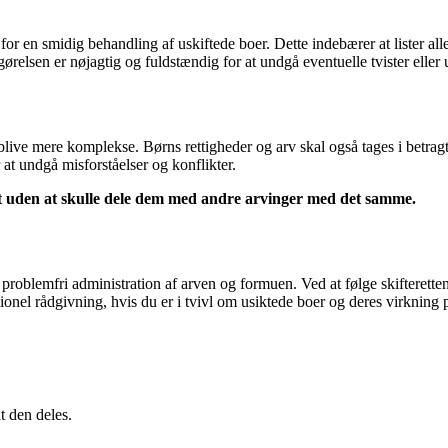
or en smidig behandling af uskiftede boer. Dette indebærer at lister all
opgørelsen er nøjagtig og fuldstændig for at undgå eventuelle tvister ell
 blive mere komplekse. Børns rettigheder og arv skal også tages i betragt
 at undgå misforståelser og konflikter.
et uden at skulle dele dem med andre arvinger med det samme.
n problemfri administration af arven og formuen. Ved at følge skifteret
ionel rådgivning, hvis du er i tvivl om usiktede boer og deres virkning 
t den deles.