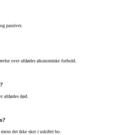
og passiver.
gørelse over afdødes økonomiske forhold.
n?
ter afdødes død.
bo?
mens det ikke sker i uskiftet bo.