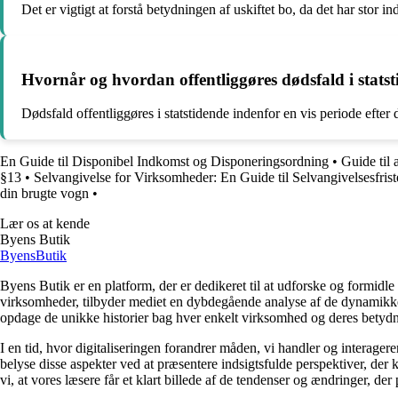
Det er vigtigt at forstå betydningen af uskiftet bo, da det har stor 
Hvornår og hvordan offentliggøres dødsfald i stats
Dødsfald offentliggøres i statstidende indenfor en vis periode efter
En Guide til Disponibel Indkomst og Disponeringsordning
•
Guide til
§13
•
Selvangivelse for Virksomheder: En Guide til Selvangivelsesfrist
din brugte vogn
•
Lær os at kende
Byens Butik
Byens
Butik
Byens Butik er en platform, der er dedikeret til at udforske og formidl
virksomheder, tilbyder mediet en dybdegående analyse af de dynamikker, 
opdage de unikke historier bag hver enkelt virksomhed og deres betydn
I en tid, hvor digitaliseringen forandrer måden, vi handler og interagere
belyse disse aspekter ved at præsentere indsigtsfulde perspektiver, de
vi, at vores læsere får et klart billede af de tendenser og ændringer, der