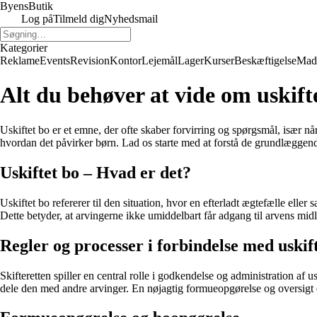
Byens
Butik
Log på
Tilmeld dig
Nyhedsmail
Kategorier
Reklame
Events
Revision
Kontor
Lejemål
Lager
Kurser
Beskæftigelse
Mad
Alt du behøver at vide om uskif
Uskiftet bo er et emne, der ofte skaber forvirring og spørgsmål, især når
hvordan det påvirker børn. Lad os starte med at forstå de grundlæggen
Uskiftet bo – Hvad er det?
Uskiftet bo refererer til den situation, hvor en efterladt ægtefælle ell
Dette betyder, at arvingerne ikke umiddelbart får adgang til arvens midle
Regler og processer i forbindelse med uskif
Skifteretten spiller en central rolle i godkendelse og administration af usk
dele den med andre arvinger. En nøjagtig formueopgørelse og oversigt er