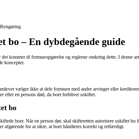
Rengøring
tet bo – En dybdegående guide
 det kommer til formueopgørelse og reglerne omkring dette. I denne artike
de koncepter.
er samlever vælger ikke at dele formuen med andre arvinger eller kredito
r efter en persons død, da boet forbliver uskiftet.
tet bo
iftede boer. Når en person dør, skal skifteretten autorisere uskiftet bo for
 afgørende for at sikre, at boet håndteres korrekt og retfærdigt.