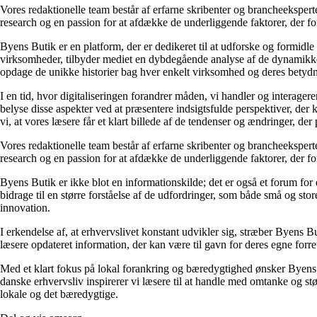
Vores redaktionelle team består af erfarne skribenter og brancheeksperte
research og en passion for at afdække de underliggende faktorer, der for
Byens Butik er en platform, der er dedikeret til at udforske og formidl
virksomheder, tilbyder mediet en dybdegående analyse af de dynamikker, 
opdage de unikke historier bag hver enkelt virksomhed og deres betydn
I en tid, hvor digitaliseringen forandrer måden, vi handler og interagere
belyse disse aspekter ved at præsentere indsigtsfulde perspektiver, de
vi, at vores læsere får et klart billede af de tendenser og ændringer, der
Vores redaktionelle team består af erfarne skribenter og brancheeksperte
research og en passion for at afdække de underliggende faktorer, der for
Byens Butik er ikke blot en informationskilde; det er også et forum for
bidrage til en større forståelse af de udfordringer, som både små og sto
innovation.
I erkendelse af, at erhvervslivet konstant udvikler sig, stræber Byens Bu
læsere opdateret information, der kan være til gavn for deres egne forret
Med et klart fokus på lokal forankring og bæredygtighed ønsker Byens B
danske erhvervsliv inspirerer vi læsere til at handle med omtanke og st
lokale og det bæredygtige.