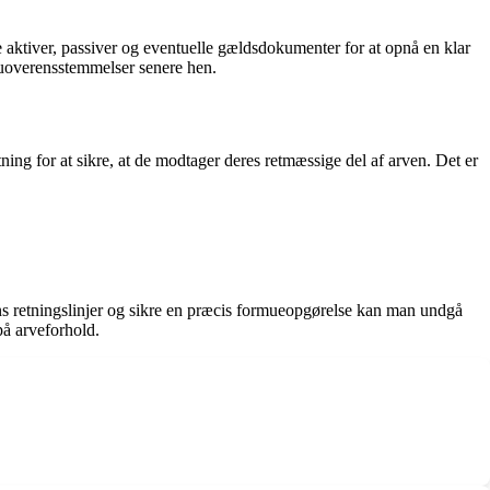
e aktiver, passiver og eventuelle gældsdokumenter for at opnå en klar
er uoverensstemmelser senere hen.
ning for at sikre, at de modtager deres retmæssige del af arven. Det er
tens retningslinjer og sikre en præcis formueopgørelse kan man undgå
på arveforhold.